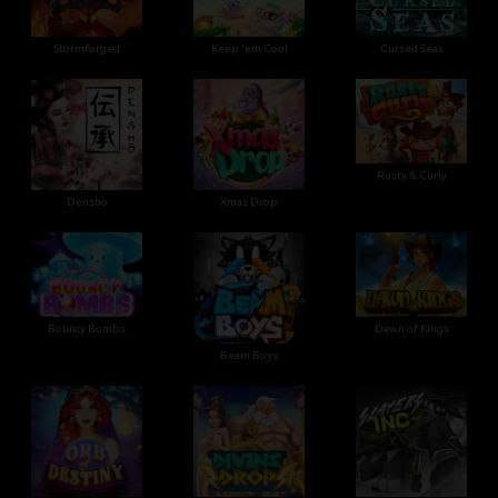
Stormforged
Keep 'em Cool
Cursed Seas
Rusty & Curly
Densho
Xmas Drop
Bouncy Bombs
Dawn of Kings
Beam Boys