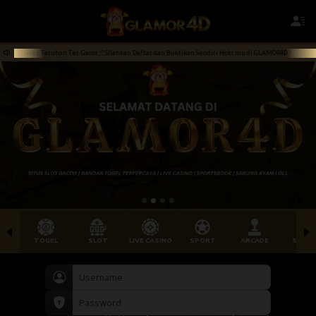
 Silahkan Daftar dan Buktikan Sendiri Hoki mu di GLAMOR4D !
Selamat Datang di GLAM
TOGEL
SLOT
LIVE CASINO
SPORT
ARCADE
SABU