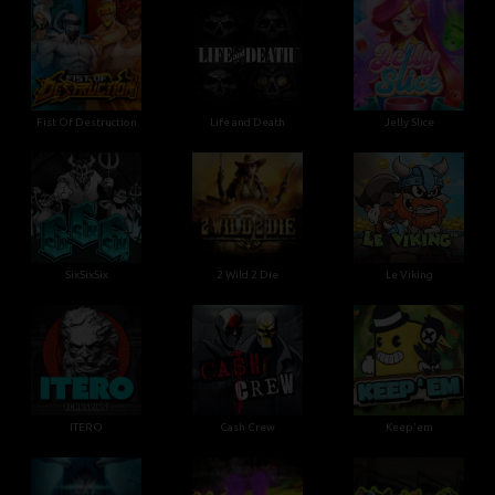
Fist Of Destruction
Life and Death
Jelly Slice
SixSixSix
2 Wild 2 Die
Le Viking
ITERO
Cash Crew
Keep'em