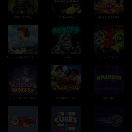
Spinman H.V
The Luxe H.V
Eye of Medusa
Aiko and the Wind Spirit
Invictus
Chaos Crew 3
Alchemist Wonders
Steamrunners
Xpander