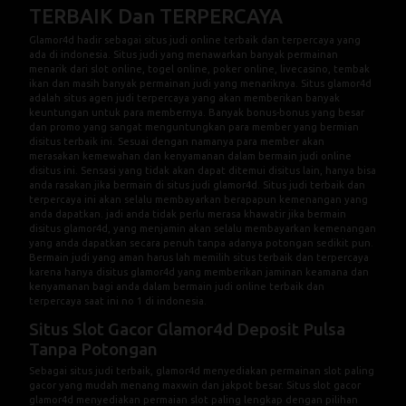
TERBAIK Dan TERPERCAYA
Glamor4d
hadir sebagai situs judi online terbaik dan terpercaya yang
ada di indonesia. Situs judi yang menawarkan banyak permainan
menarik dari slot online, togel online, poker online, livecasino, tembak
ikan dan masih banyak permainan judi yang menariknya. Situs glamor4d
adalah situs agen judi terpercaya yang akan memberikan banyak
keuntungan untuk para membernya. Banyak bonus-bonus yang besar
dan promo yang sangat menguntungkan para member yang bermian
disitus terbaik ini. Sesuai dengan namanya para member akan
merasakan kemewahan dan kenyamanan dalam bermain judi online
disitus ini. Sensasi yang tidak akan dapat ditemui disitus lain, hanya bisa
anda rasakan jika bermain di situs judi glamor4d. Situs judi terbaik dan
terpercaya ini akan selalu membayarkan berapapun kemenangan yang
anda dapatkan. jadi anda tidak perlu merasa khawatir jika bermain
disitus glamor4d, yang menjamin akan selalu membayarkan kemenangan
yang anda dapatkan secara penuh tanpa adanya potongan sedikit pun.
Bermain judi yang aman harus lah memilih situs terbaik dan terpercaya
karena hanya disitus glamor4d yang memberikan jaminan keamana dan
kenyamanan bagi anda dalam bermain judi online terbaik dan
terpercaya saat ini no 1 di indonesia.
Situs Slot Gacor Glamor4d Deposit Pulsa
Tanpa Potongan
Sebagai situs judi terbaik, glamor4d menyediakan permainan slot paling
gacor yang mudah menang maxwin dan jakpot besar. Situs slot gacor
glamor4d menyediakan permaian slot paling lengkap dengan pilihan