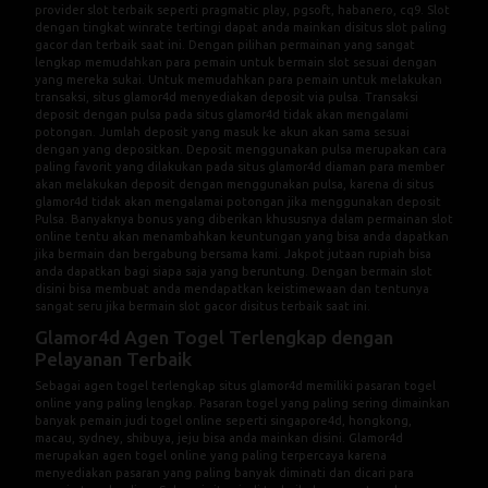
provider slot terbaik seperti pragmatic play, pgsoft, habanero, cq9. Slot
dengan tingkat winrate tertingi dapat anda mainkan disitus slot paling
gacor dan terbaik saat ini. Dengan pilihan permainan yang sangat
lengkap memudahkan para pemain untuk bermain slot sesuai dengan
yang mereka sukai. Untuk memudahkan para pemain untuk melakukan
transaksi, situs glamor4d menyediakan deposit via pulsa. Transaksi
deposit dengan pulsa pada situs glamor4d tidak akan mengalami
potongan. Jumlah deposit yang masuk ke akun akan sama sesuai
dengan yang depositkan. Deposit menggunakan pulsa merupakan cara
paling favorit yang dilakukan pada situs glamor4d diaman para member
akan melakukan deposit dengan menggunakan pulsa, karena di situs
glamor4d tidak akan mengalamai potongan jika menggunakan deposit
Pulsa. Banyaknya bonus yang diberikan khususnya dalam permainan slot
online tentu akan menambahkan keuntungan yang bisa anda dapatkan
jika bermain dan bergabung bersama kami. Jakpot jutaan rupiah bisa
anda dapatkan bagi siapa saja yang beruntung. Dengan bermain slot
disini bisa membuat anda mendapatkan keistimewaan dan tentunya
sangat seru jika bermain slot gacor disitus terbaik saat ini.
Glamor4d Agen Togel Terlengkap dengan
Pelayanan Terbaik
Sebagai agen togel terlengkap situs glamor4d memiliki pasaran togel
online yang paling lengkap. Pasaran togel yang paling sering dimainkan
banyak pemain judi togel online seperti singapore4d, hongkong,
macau, sydney, shibuya, jeju bisa anda mainkan disini. Glamor4d
merupakan agen togel online yang paling terpercaya karena
menyediakan pasaran yang paling banyak diminati dan dicari para