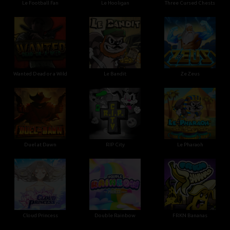
Le Football Fan
Le Hooligan
Three Cursed Chests
Wanted Dead or a Wild
Le Bandit
Ze Zeus
Duel at Dawn
RIP City
Le Pharaoh
Cloud Princess
Double Rainbow
FRKN Bananas