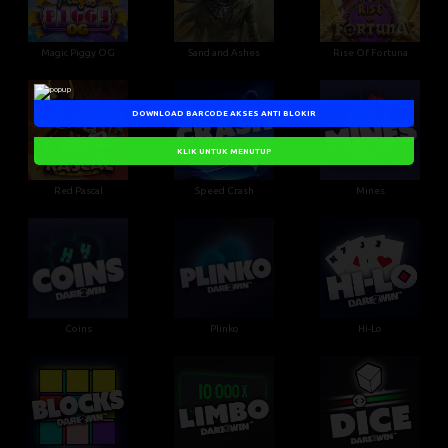
Magic Piggy OG
Sand and Ashes
Rise Of Fortuna
DOWNLOAD BARCODE AKSES ANTI BLOKIR
KLIK UNTUK MENUTUP
Red Pascal
Speed Crash
Mines
Coins
Plinko
Hi-Lo