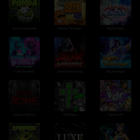
Eye of the Panda
Benny The Beer
Alpha Eagle
Feel The Beat
Dark Summoning
Wishbringer
Reign of Rome
Rad Maxx
Fighter Pit