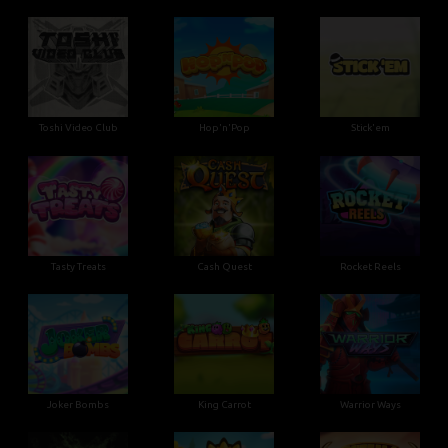
Toshi Video Club
Hop'n'Pop
Stick'em
Tasty Treats
Cash Quest
Rocket Reels
Joker Bombs
King Carrot
Warrior Ways