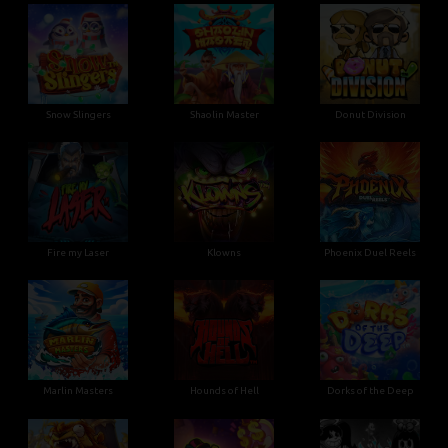
Snow Slingers
Shaolin Master
Donut Division
Fire my Laser
Klowns
Phoenix Duel Reels
Marlin Masters
Hounds of Hell
Dorks of the Deep