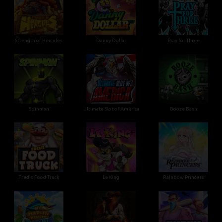
Strength of Hercules
Danny Dollar
Pray for Three
Ultimate Slot of America
Booze Bash
Spinman
Le King
Fred's Food Truck
Rainbow Princess