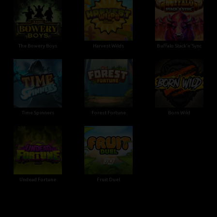
The Bowery Boys
Harvest Wilds
Buffalo Stack'n'Sync
Time Spinners
Forest Fortune
Born Wild
Undead Fortune
Fruit Duel