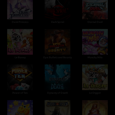
Dusk Princess
Dark Spiral
Eternal Duel
Le Bunny
Epic Bullets and Bounty
Munchy Milo
Power of Ten
Dynasty of Death
Le Digger