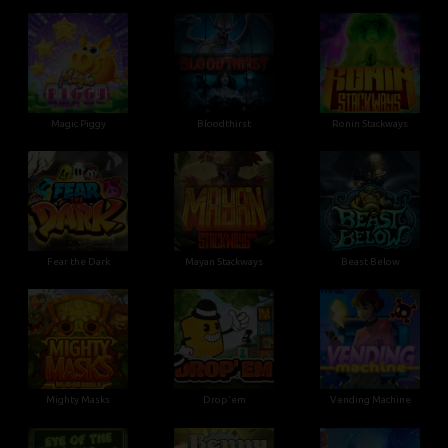
Magic Piggy
Bloodthirst
Ronin Stackways
Fear the Dark
Mayan Stackways
Beast Below
Mighty Masks
Drop'em
Vending Machine