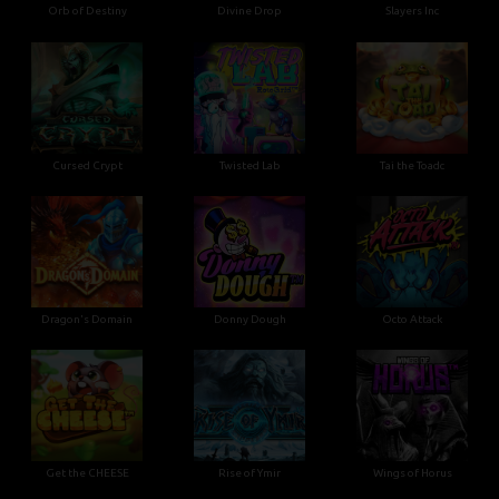
Orb of Destiny
Divine Drop
Slayers Inc
Cursed Crypt
Twisted Lab
Tai the Toadc
Dragon's Domain
Donny Dough
Octo Attack
Get the CHEESE
Rise of Ymir
Wings of Horus