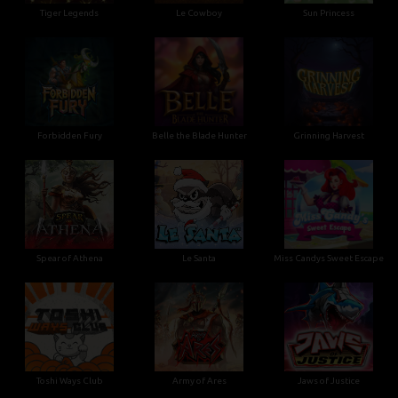
Tiger Legends
Le Cowboy
Sun Princess
Forbidden Fury
Belle the Blade Hunter
Grinning Harvest
Spear of Athena
Le Santa
Miss Candys Sweet Escape
Toshi Ways Club
Army of Ares
Jaws of Justice