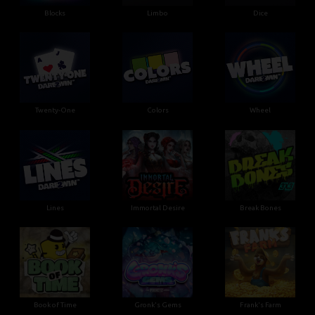
Blocks
Limbo
Dice
Twenty-One
Colors
Wheel
Lines
Immortal Desire
Break Bones
Book of Time
Gronk's Gems
Frank's Farm