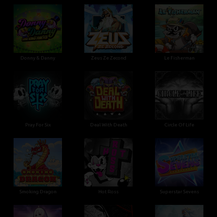
Donny & Danny
Zeus Ze Zecond
Le Fisherman
Pray For Six
Deal With Death
Circle Of Life
Smoking Dragon
Hot Ross
Superstar Sevens