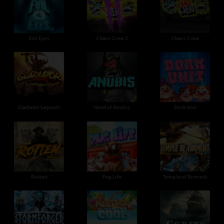
Evil Eyes
Chaos Crew 2
Chaos Crew
Gladiator Legends
Hand of Anubis
Dork Unit
Rotten
Pug Life
Temple of Torment