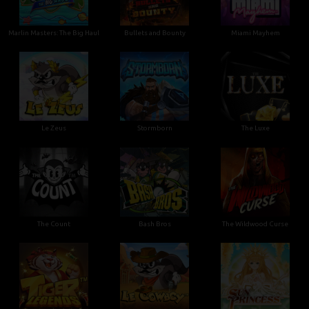
Marlin Masters: The Big Haul
Bullets and Bounty
Miami Mayhem
Le Zeus
Stormborn
The Luxe
The Count
Bash Bros
The Wildwood Curse