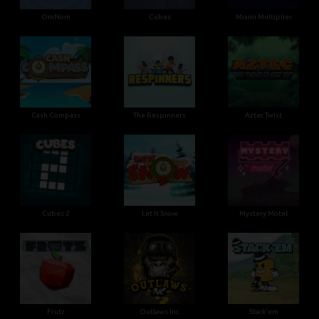
OmNom
Cubes
Miami Multiplier
Cash Compass
The Respinners
Aztec Twist
Cubes 2
Let It Snow
Mystery Motel
Frutz
Outlaws Inc.
Stack'em