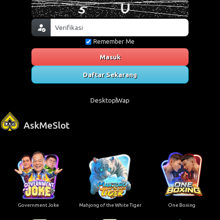
Remember Me
Masuk
Daftar Sekarang
Desktop
Wap
AskMeSlot
Government Joke
Mahjong of the White Tiger
One Boxing