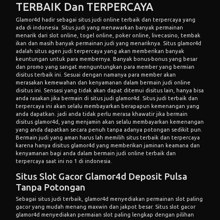
TERBAIK Dan TERPERCAYA
Glamor4d
hadir sebagai situs judi online terbaik dan terpercaya yang
ada di indonesia. Situs judi yang menawarkan banyak permainan
menarik dari slot online, togel online, poker online, livecasino, tembak
ikan dan masih banyak permainan judi yang menariknya. Situs glamor4d
adalah situs agen judi terpercaya yang akan memberikan banyak
keuntungan untuk para membernya. Banyak bonus-bonus yang besar
dan promo yang sangat menguntungkan para member yang bermian
disitus terbaik ini. Sesuai dengan namanya para member akan
merasakan kemewahan dan kenyamanan dalam bermain judi online
disitus ini. Sensasi yang tidak akan dapat ditemui disitus lain, hanya bisa
anda rasakan jika bermain di situs judi glamor4d. Situs judi terbaik dan
terpercaya ini akan selalu membayarkan berapapun kemenangan yang
anda dapatkan. jadi anda tidak perlu merasa khawatir jika bermain
disitus glamor4d, yang menjamin akan selalu membayarkan kemenangan
yang anda dapatkan secara penuh tanpa adanya potongan sedikit pun.
Bermain judi yang aman harus lah memilih situs terbaik dan terpercaya
karena hanya disitus glamor4d yang memberikan jaminan keamana dan
kenyamanan bagi anda dalam bermain judi online terbaik dan
terpercaya saat ini no 1 di indonesia.
Situs Slot Gacor Glamor4d Deposit Pulsa
Tanpa Potongan
Sebagai situs judi terbaik, glamor4d menyediakan permainan slot paling
gacor yang mudah menang maxwin dan jakpot besar. Situs slot gacor
glamor4d menyediakan permaian slot paling lengkap dengan pilihan