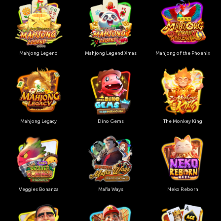
Mahjong Legend
Mahjong Legend Xmas
Mahjong of the Phoenix
Mahjong Legacy
Dino Gems
The Monkey King
Veggies Bonanza
Mafia Ways
Neko Reborn