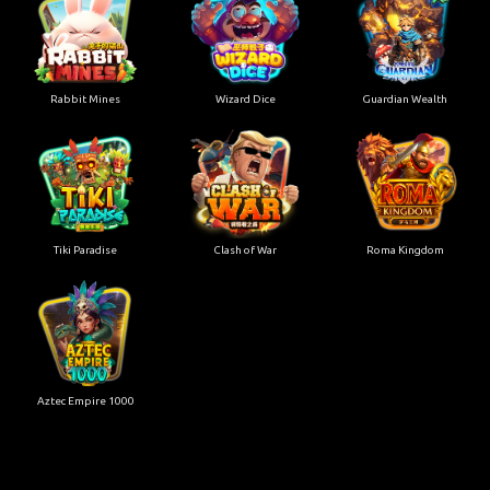
Rabbit Mines
Wizard Dice
Guardian Wealth
Tiki Paradise
Clash of War
Roma Kingdom
Aztec Empire 1000