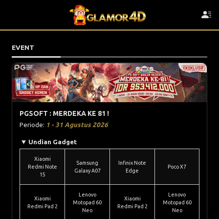
EVENT
PGSOFT : MERDEKA KE 81 !
Periode:
1 - 31 Agustus 2026
Undian Gadget
Xiaomi
Samsung
Infinix Note
Redmi Note
Poco X7
Galaxy A07
Edge
15
Lenovo
Lenovo
Xiaomi
Xiaomi
Motopad 60
Motopad 60
Redmi Pad 2
Redmi Pad 2
Neo
Neo