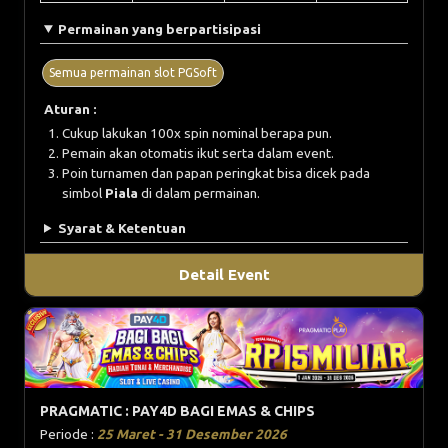
Permainan yang berpartisipasi
Semua permainan slot PGSoft
Aturan :
Cukup lakukan 100x spin nominal berapa pun.
Pemain akan otomatis ikut serta dalam event.
Poin turnamen dan papan peringkat bisa dicek pada
simbol
Piala
di dalam permainan.
Syarat & Ketentuan
Detail Event
PRAGMATIC : PAY4D BAGI EMAS & CHIPS
Periode :
25 Maret - 31 Desember 2026