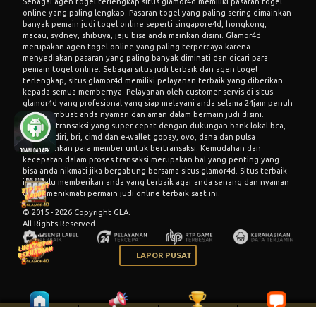
Sebagai agen togel terlengkap situs glamor4d memiliki pasaran togel
online yang paling lengkap. Pasaran togel yang paling sering dimainkan
banyak pemain judi togel online seperti singapore4d, hongkong,
macau, sydney, shibuya, jeju bisa anda mainkan disini. Glamor4d
merupakan agen togel online yang paling terpercaya karena
menyediakan pasaran yang paling banyak diminati dan dicari para
pemain togel online. Sebagai situs judi terbaik dan agen togel
terlengkap, situs glamor4d memiliki pelayanan terbaik yang diberikan
kepada semua membernya. Pelayanan oleh customer servis di situs
glamor4d yang profesional yang siap melayani anda selama 24jam penuh
akan membuat anda nyaman dan aman dalam bermain judi disini.
Layanan transaksi yang super cepat dengan dukungan bank lokal bca,
bni, mandiri, bri, cimd dan e-wallet gopay, ovo, dana dan pulsa
memudahkan para member untuk bertransaksi. Kemudahan dan
kecepatan dalam proses transaksi merupakan hal yang penting yang
bisa anda nikmati jika bergabung bersama situs glamor4d. Situs terbaik
ini selalu memberikan anda yang terbaik agar anda senang dan nyaman
dalam menikmati permain judi online terbaik saat ini.
© 2015 - 2026 Copyright GLA.
All Rights Reserved.
LAPOR PUSAT