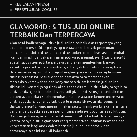
KEBIJAKAN PRIVASI
PERSETUJUAN COOKIES
GLAMOR4D : SITUS JUDI ONLINE
TERBAIK Dan TERPERCAYA
Glamor4d
hadir sebagai situs judi online terbaik dan terpercaya yang
ada di indonesia. Situs judi yang menawarkan banyak permainan
menarik dari slot online, togel online, poker online, livecasino, tembak
ikan dan masih banyak permainan judi yang menariknya. Situs glamor4d
adalah situs agen judi terpercaya yang akan memberikan banyak
keuntungan untuk para membernya. Banyak bonus-bonus yang besar
dan promo yang sangat menguntungkan para member yang bermian
disitus terbaik ini. Sesuai dengan namanya para member akan
merasakan kemewahan dan kenyamanan dalam bermain judi online
disitus ini. Sensasi yang tidak akan dapat ditemui disitus lain, hanya bisa
anda rasakan jika bermain di situs judi glamor4d. Situs judi terbaik dan
terpercaya ini akan selalu membayarkan berapapun kemenangan yang
anda dapatkan. jadi anda tidak perlu merasa khawatir jika bermain
disitus glamor4d, yang menjamin akan selalu membayarkan kemenangan
yang anda dapatkan secara penuh tanpa adanya potongan sedikit pun.
Bermain judi yang aman harus lah memilih situs terbaik dan terpercaya
karena hanya disitus glamor4d yang memberikan jaminan keamana dan
kenyamanan bagi anda dalam bermain judi online terbaik dan
terpercaya saat ini no 1 di indonesia.