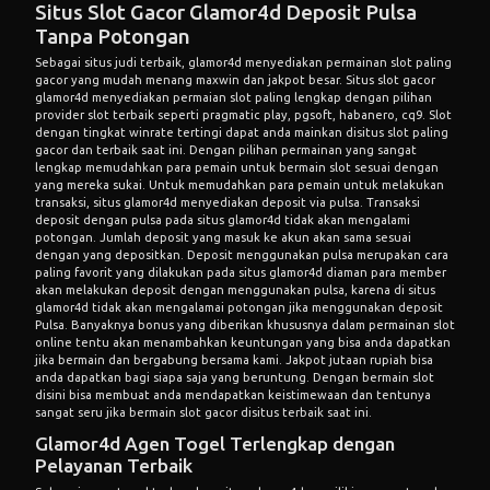
Situs Slot Gacor Glamor4d Deposit Pulsa
Tanpa Potongan
Sebagai situs judi terbaik, glamor4d menyediakan permainan slot paling
gacor yang mudah menang maxwin dan jakpot besar. Situs slot gacor
glamor4d menyediakan permaian slot paling lengkap dengan pilihan
provider slot terbaik seperti pragmatic play, pgsoft, habanero, cq9. Slot
dengan tingkat winrate tertingi dapat anda mainkan disitus slot paling
gacor dan terbaik saat ini. Dengan pilihan permainan yang sangat
lengkap memudahkan para pemain untuk bermain slot sesuai dengan
yang mereka sukai. Untuk memudahkan para pemain untuk melakukan
transaksi, situs glamor4d menyediakan deposit via pulsa. Transaksi
deposit dengan pulsa pada situs glamor4d tidak akan mengalami
potongan. Jumlah deposit yang masuk ke akun akan sama sesuai
dengan yang depositkan. Deposit menggunakan pulsa merupakan cara
paling favorit yang dilakukan pada situs glamor4d diaman para member
akan melakukan deposit dengan menggunakan pulsa, karena di situs
glamor4d tidak akan mengalamai potongan jika menggunakan deposit
Pulsa. Banyaknya bonus yang diberikan khususnya dalam permainan slot
online tentu akan menambahkan keuntungan yang bisa anda dapatkan
jika bermain dan bergabung bersama kami. Jakpot jutaan rupiah bisa
anda dapatkan bagi siapa saja yang beruntung. Dengan bermain slot
disini bisa membuat anda mendapatkan keistimewaan dan tentunya
sangat seru jika bermain slot gacor disitus terbaik saat ini.
Glamor4d Agen Togel Terlengkap dengan
Pelayanan Terbaik