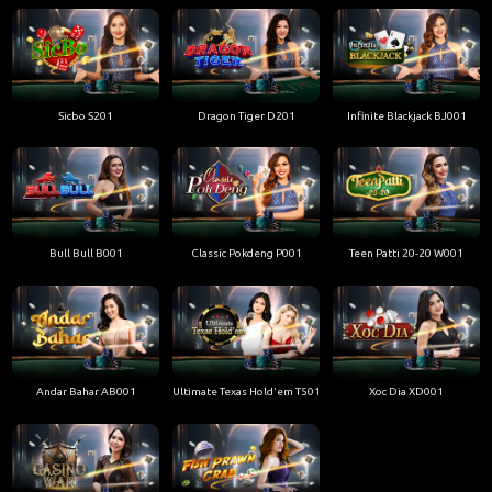
Sicbo S201
Dragon Tiger D201
Infinite Blackjack BJ001
Bull Bull B001
Classic Pokdeng P001
Teen Patti 20-20 W001
Andar Bahar AB001
Ultimate Texas Hold'em T501
Xoc Dia XD001