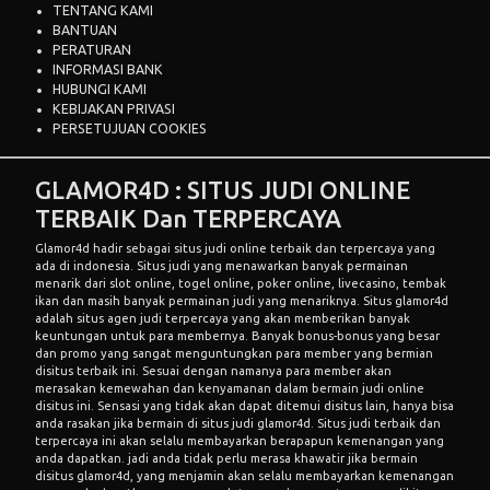
TENTANG KAMI
BANTUAN
PERATURAN
INFORMASI BANK
HUBUNGI KAMI
KEBIJAKAN PRIVASI
PERSETUJUAN COOKIES
GLAMOR4D : SITUS JUDI ONLINE
TERBAIK Dan TERPERCAYA
Glamor4d
hadir sebagai situs judi online terbaik dan terpercaya yang
ada di indonesia. Situs judi yang menawarkan banyak permainan
menarik dari slot online, togel online, poker online, livecasino, tembak
ikan dan masih banyak permainan judi yang menariknya. Situs glamor4d
adalah situs agen judi terpercaya yang akan memberikan banyak
keuntungan untuk para membernya. Banyak bonus-bonus yang besar
dan promo yang sangat menguntungkan para member yang bermian
disitus terbaik ini. Sesuai dengan namanya para member akan
merasakan kemewahan dan kenyamanan dalam bermain judi online
disitus ini. Sensasi yang tidak akan dapat ditemui disitus lain, hanya bisa
anda rasakan jika bermain di situs judi glamor4d. Situs judi terbaik dan
terpercaya ini akan selalu membayarkan berapapun kemenangan yang
anda dapatkan. jadi anda tidak perlu merasa khawatir jika bermain
disitus glamor4d, yang menjamin akan selalu membayarkan kemenangan