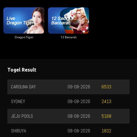
Dragon Tiger
12 Baccarat
Togel Result
CAROLINA DAY
09-08-2026
H
6533
SYDNEY
08-08-2026
S
2413
JEJU POOLS
08-08-2026
5168
SHIBUYA
08-08-2026
1832