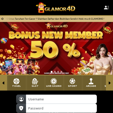
 Situs Taruhan Ter-Gacor !! Silahkan Daftar dan Buktikan Sendiri Hoki mu di GLAMOR4D !
TOGEL
SLOT
LIVE CASINO
SPORT
ARCADE
SABU