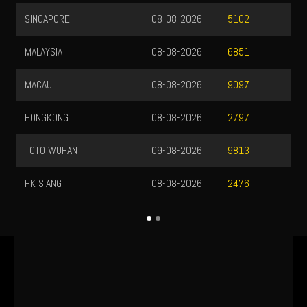
SINGAPORE
08-08-2026
5102
MALAYSIA
08-08-2026
6851
MACAU
08-08-2026
9097
HONGKONG
08-08-2026
2797
TOTO WUHAN
09-08-2026
9813
HK SIANG
08-08-2026
2476