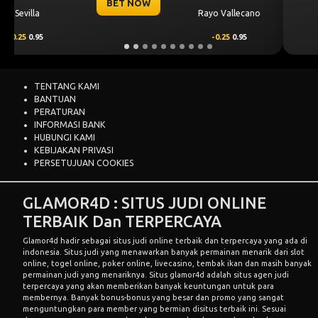
BET NOW
ano
Alaves
Getafe
0.00
0.62
0.00
-0.72
TENTANG KAMI
BANTUAN
PERATURAN
INFORMASI BANK
HUBUNGI KAMI
KEBIJAKAN PRIVASI
PERSETUJUAN COOKIES
GLAMOR4D : SITUS JUDI ONLINE
TERBAIK Dan TERPERCAYA
Glamor4d
hadir sebagai situs judi online terbaik dan terpercaya yang ada di
indonesia. Situs judi yang menawarkan banyak permainan menarik dari slot
online, togel online, poker online, livecasino, tembak ikan dan masih banyak
permainan judi yang menariknya. Situs glamor4d adalah situs agen judi
terpercaya yang akan memberikan banyak keuntungan untuk para
membernya. Banyak bonus-bonus yang besar dan promo yang sangat
menguntungkan para member yang bermian disitus terbaik ini. Sesuai