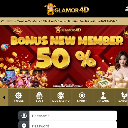
 Situs Taruhan Ter-Gacor !! Silahkan Daftar dan Buktikan Sendiri Hoki mu di GLAMOR4D !
TOGEL
SLOT
LIVE CASINO
SPORT
ARCADE
SABU