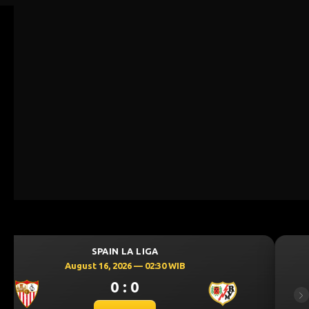
SPAIN LA LIGA
August 16, 2026 — 00:30 WIB
0 : 0
Previous
Ne