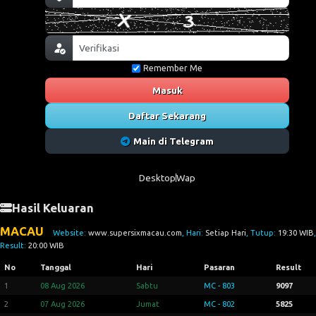
Remember Me
Masuk
Daftar Sekarang
Main di Telegram
Desktop
Wap
Hasil Keluaran
MACAU
Website:
www.supersixmacau.com
, Hari:
Setiap Hari
, Tutup:
19:30 WIB
,
Result:
20:00 WIB
No
Tanggal
Hari
Pasaran
Result
1
08 Aug 2026
Sabtu
MC - 803
9097
2
07 Aug 2026
Jumat
MC - 802
5825