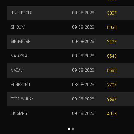
JEJU POOLS
09-08-2026
3967
SHIBUYA
09-08-2026
5039
SINGAPORE
09-08-2026
7137
MALAYSIA
09-08-2026
8548
MACAU
09-08-2026
5562
HONGKONG
08-08-2026
2797
TOTO WUHAN
09-08-2026
9587
HK SIANG
09-08-2026
4008