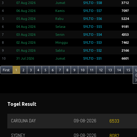
3
07 Aug 2026
Jumat
SYLTO - 558
3712
4
06 Aug 2026
Kamis
SYLTO - 557
7097
5
05 Aug 2026
Rabu
SYLTO - 556
5224
6
04 Aug 2026
Selasa
SYLTO - 555
9181
7
03 Aug 2026
Senin
SYLTO - 554
4353
8
02 Aug 2026
Minggu
SYLTO - 553
7462
9
01 Aug 2026
Sabtu
SYLTO - 552
2166
10
31 Jul 2026
Jumat
SYLTO - 551
6601
First
1
2
3
4
5
6
7
8
9
10
11
12
13
14
15
(
)
Togel Result
CAROLINA DAY
09-08-2026
6533
SYDNEY
09-08-2026
8082