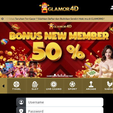
 Situs Taruhan Ter-Gacor !! Silahkan Daftar dan Buktikan Sendiri Hoki mu di GLAMOR4D !
TOGEL
SLOT
LIVE CASINO
SPORT
ARCADE
SABU