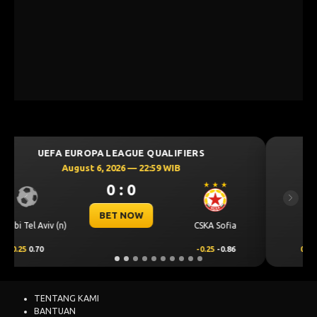
UEFA EUROPA LEAGUE QUALIFIERS
August 7, 2026 — 00:45 WIB
0 : 0
Previous
Next
BET NOW
ia
PAOK
Anderlecht
86
0.75
0.93
-0.75
0.91
TENTANG KAMI
BANTUAN