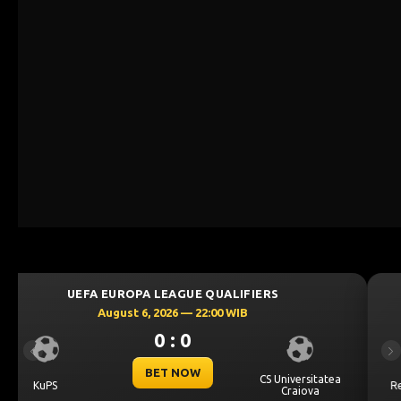
UEFA EUROPA LEAGUE QUALIFIERS
August 7, 2026 — 00:00 WIB
0 : 0
Previous
Ne
BET NOW
tatea
Red Bull Salzburg
Pafos FC
a