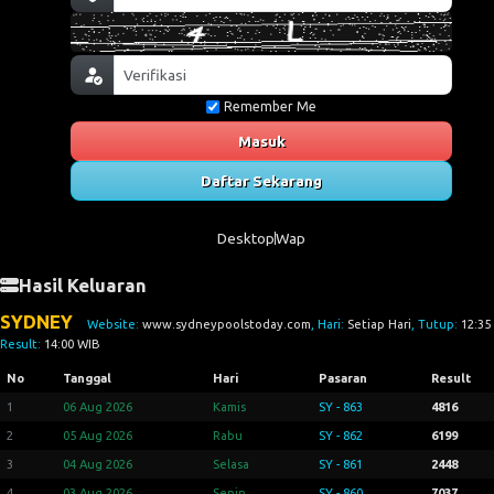
Remember Me
Masuk
Daftar Sekarang
Desktop
Wap
Hasil Keluaran
SYDNEY
Website:
www.sydneypoolstoday.com
, Hari:
Setiap Hari
, Tutup:
12:35
Result:
14:00 WIB
No
Tanggal
Hari
Pasaran
Result
1
06 Aug 2026
Kamis
SY - 863
4816
2
05 Aug 2026
Rabu
SY - 862
6199
3
04 Aug 2026
Selasa
SY - 861
2448
4
03 Aug 2026
Senin
SY - 860
7037