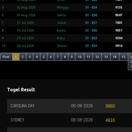
5
02 Aug 2026
Minggu
SY - 859
9135
6
01 Aug 2026
Sabtu
SY - 858
8587
7
31 Jul 2026
Jumat
SY - 857
7801
8
30 Jul 2026
Kamis
SY - 856
9057
9
29 Jul 2026
Rabu
SY - 855
9204
10
28 Jul 2026
Selasa
SY - 854
0916
First
1
2
3
4
5
6
7
8
9
10
11
12
13
14
15
(
)
Togel Result
CAROLINA DAY
06-08-2026
9860
SYDNEY
06-08-2026
4816