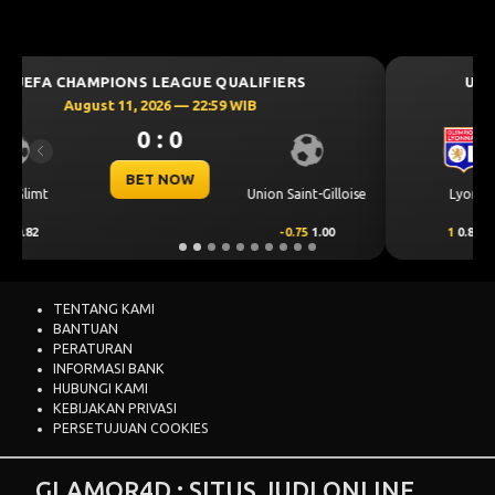
UEFA CHAMPIONS LEAGUE QUALIFIERS
August 12, 2026 — 02:00 WIB
0 : 0
Previous
Next
BET NOW
Lyon
Sparta Praha
1
0.86
-1
0.96
TENTANG KAMI
BANTUAN
PERATURAN
INFORMASI BANK
HUBUNGI KAMI
KEBIJAKAN PRIVASI
PERSETUJUAN COOKIES
GLAMOR4D : SITUS JUDI ONLINE