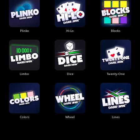
Plinko
Hi-Lo
Blocks
Limbo
Dice
Twenty-One
Colors
Wheel
Lines