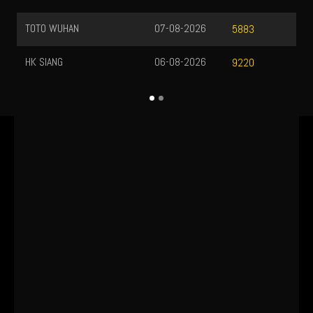
TOTO WUHAN
07-08-2026
5883
HK SIANG
06-08-2026
9220