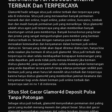
TERBAIK Dan TERPERCAYA
Glamor4d
hadir sebagai situs judi online terbaik dan terpercaya yang
ada di indonesia. Situs judi yang menawarkan banyak permainan
menarik dari slot online, togel online, poker online, livecasino, tembak
ikan dan masih banyak permainan judi yang menariknya. Situs glamor4d
adalah situs agen judi terpercaya yang akan memberikan banyak
keuntungan untuk para membernya. Banyak bonus-bonus yang besar
dan promo yang sangat menguntungkan para member yang bermian
disitus terbaik ini. Sesuai dengan namanya para member akan
merasakan kemewahan dan kenyamanan dalam bermain judi online
disitus ini. Sensasi yang tidak akan dapat ditemui disitus lain, hanya bisa
anda rasakan jika bermain di situs judi glamor4d. Situs judi terbaik dan
terpercaya ini akan selalu membayarkan berapapun kemenangan yang
anda dapatkan. jadi anda tidak perlu merasa khawatir jika bermain
disitus glamor4d, yang menjamin akan selalu membayarkan kemenangan
yang anda dapatkan secara penuh tanpa adanya potongan sedikit pun.
Bermain judi yang aman harus lah memilih situs terbaik dan terpercaya
karena hanya disitus glamor4d yang memberikan jaminan keamana dan
kenyamanan bagi anda dalam bermain judi online terbaik dan
terpercaya saat ini no 1 di indonesia.
Situs Slot Gacor Glamor4d Deposit Pulsa
Tanpa Potongan
Sebagai situs judi terbaik, glamor4d menyediakan permainan slot paling
gacor yang mudah menang maxwin dan jakpot besar. Situs slot gacor
glamor4d menyediakan permaian slot paling lengkap dengan pilihan