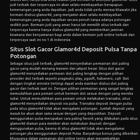
judi terbaik dan terpercaya ini akan selalu membayarkan berapapun
kemenangan yang anda dapatkan. jadi anda tidak perlu merasa khawatir jika
bermain disitus glamor4d, yang menjamin akan selalu membayarkan
kemenangan yang anda dapatkan secara penuh tanpa adanya potongan
sedikit pun. Bermain judi yang aman harus lah memilih situs terbaik dan
terpercaya karena hanya disitus glamor4d yang memberikan jaminan
keamana dan kenyamanan bagi anda dalam bermain judi online terbaik dan
terpercaya saat ini no 1 di indonesia.
Situs Slot Gacor Glamor4d Deposit Pulsa Tanpa
Potongan
Sebagai situs judi terbaik, glamor4d menyediakan permainan slot paling
gacor yang mudah menang maxwin dan jakpot besar. Situs slot gacor
glamor4d menyediakan permaian slot paling lengkap dengan pilihan
provider slot terbaik seperti pragmatic play, pgsoft, habanero, cq9. Slot
dengan tingkat winrate tertingi dapat anda mainkan disitus slot paling
gacor dan terbaik saat ini. Dengan pilihan permainan yang sangat lengkap
memudahkan para pemain untuk bermain slot sesuai dengan yang mereka
sukai. Untuk memudahkan para pemain untuk melakukan transaksi, situs
glamor4d menyediakan deposit via pulsa. Transaksi deposit dengan pulsa
pada situs glamor4d tidak akan mengalami potongan. Jumlah deposit yang
masuk ke akun akan sama sesuai dengan yang depositkan. Deposit
menggunakan pulsa merupakan cara paling favorit yang dilakukan pada situs
glamor4d diaman para member akan melakukan deposit dengan
menggunakan pulsa, karena di situs glamor4d tidak akan mengalamai
potongan jika menggunakan deposit Pulsa. Banyaknya bonus yang diberikan
khususnya dalam permainan slot online tentu akan menambahkan