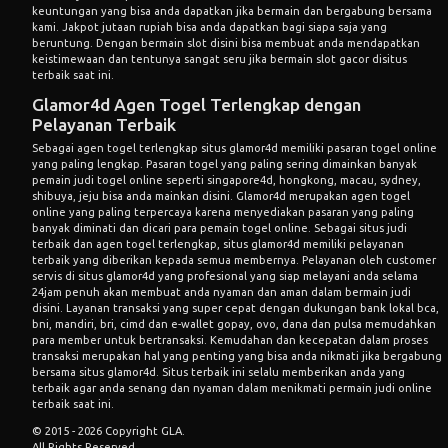
keuntungan yang bisa anda dapatkan jika bermain dan bergabung bersama
kami. Jakpot jutaan rupiah bisa anda dapatkan bagi siapa saja yang
beruntung. Dengan bermain slot disini bisa membuat anda mendapatkan
keistimewaan dan tentunya sangat seru jika bermain slot gacor disitus
terbaik saat ini.
Glamor4d Agen Togel Terlengkap dengan
Pelayanan Terbaik
Sebagai agen togel terlengkap situs glamor4d memiliki pasaran togel online
yang paling lengkap. Pasaran togel yang paling sering dimainkan banyak
pemain judi togel online seperti singapore4d, hongkong, macau, sydney,
shibuya, jeju bisa anda mainkan disini. Glamor4d merupakan agen togel
online yang paling terpercaya karena menyediakan pasaran yang paling
banyak diminati dan dicari para pemain togel online. Sebagai situs judi
terbaik dan agen togel terlengkap, situs glamor4d memiliki pelayanan
terbaik yang diberikan kepada semua membernya. Pelayanan oleh customer
servis di situs glamor4d yang profesional yang siap melayani anda selama
24jam penuh akan membuat anda nyaman dan aman dalam bermain judi
disini. Layanan transaksi yang super cepat dengan dukungan bank lokal bca,
bni, mandiri, bri, cimd dan e-wallet gopay, ovo, dana dan pulsa memudahkan
para member untuk bertransaksi. Kemudahan dan kecepatan dalam proses
transaksi merupakan hal yang penting yang bisa anda nikmati jika bergabung
bersama situs glamor4d. Situs terbaik ini selalu memberikan anda yang
terbaik agar anda senang dan nyaman dalam menikmati permain judi online
terbaik saat ini.
© 2015 - 2026 Copyright GLA.
All Rights Reserved.