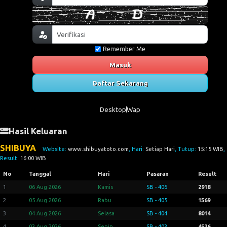
Remember Me
Masuk
Daftar Sekarang
Desktop
Wap
Hasil Keluaran
SHIBUYA
Website:
www.shibuyatoto.com
, Hari:
Setiap Hari
, Tutup:
15:15 WIB
,
Result:
16:00 WIB
No
Tanggal
Hari
Pasaran
Result
1
06 Aug 2026
Kamis
SB - 406
2918
2
05 Aug 2026
Rabu
SB - 405
1569
3
04 Aug 2026
Selasa
SB - 404
8014
4
03 Aug 2026
Senin
SB - 403
4526