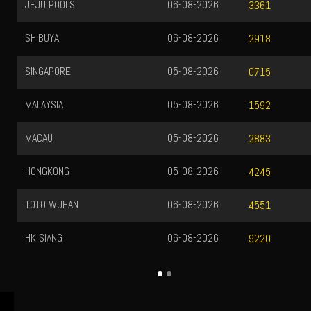
JEJU POOLS
06-08-2026
3361
SHIBUYA
06-08-2026
2918
SINGAPORE
05-08-2026
0715
MALAYSIA
05-08-2026
1592
MACAU
05-08-2026
2883
HONGKONG
05-08-2026
4245
TOTO WUHAN
06-08-2026
4551
HK SIANG
06-08-2026
9220