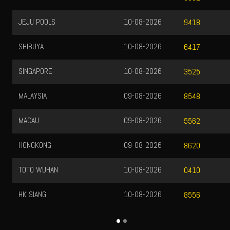
JEJU POOLS
10-08-2026
9418
SHIBUYA
10-08-2026
6417
SINGAPORE
10-08-2026
3525
MALAYSIA
09-08-2026
8548
MACAU
09-08-2026
5562
HONGKONG
09-08-2026
8620
TOTO WUHAN
10-08-2026
0410
HK SIANG
10-08-2026
8556