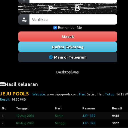
Remember Me
Masuk
Daftar Sekarang
Main di Telegram
Desktop
Wap
Hasil Keluaran
JEJU POOLS
Website:
www.jeju-pools.com
, Hari:
Setiap Hari
, Tutup:
14:15 W
Result:
14:30 WIB
No
Tanggal
Hari
Pasaran
Result
1
10 Aug 2026
Senin
JJP - 329
9418
2
09 Aug 2026
Minggu
JJP - 328
3967