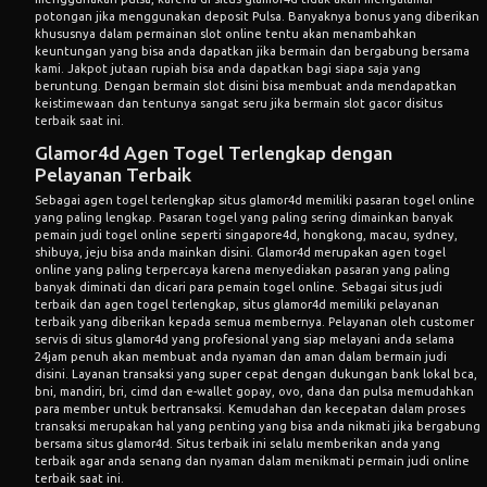
potongan jika menggunakan deposit Pulsa. Banyaknya bonus yang diberikan
khususnya dalam permainan slot online tentu akan menambahkan
keuntungan yang bisa anda dapatkan jika bermain dan bergabung bersama
kami. Jakpot jutaan rupiah bisa anda dapatkan bagi siapa saja yang
beruntung. Dengan bermain slot disini bisa membuat anda mendapatkan
keistimewaan dan tentunya sangat seru jika bermain slot gacor disitus
terbaik saat ini.
Glamor4d Agen Togel Terlengkap dengan
Pelayanan Terbaik
Sebagai agen togel terlengkap situs glamor4d memiliki pasaran togel online
yang paling lengkap. Pasaran togel yang paling sering dimainkan banyak
pemain judi togel online seperti singapore4d, hongkong, macau, sydney,
shibuya, jeju bisa anda mainkan disini. Glamor4d merupakan agen togel
online yang paling terpercaya karena menyediakan pasaran yang paling
banyak diminati dan dicari para pemain togel online. Sebagai situs judi
terbaik dan agen togel terlengkap, situs glamor4d memiliki pelayanan
terbaik yang diberikan kepada semua membernya. Pelayanan oleh customer
servis di situs glamor4d yang profesional yang siap melayani anda selama
24jam penuh akan membuat anda nyaman dan aman dalam bermain judi
disini. Layanan transaksi yang super cepat dengan dukungan bank lokal bca,
bni, mandiri, bri, cimd dan e-wallet gopay, ovo, dana dan pulsa memudahkan
para member untuk bertransaksi. Kemudahan dan kecepatan dalam proses
transaksi merupakan hal yang penting yang bisa anda nikmati jika bergabung
bersama situs glamor4d. Situs terbaik ini selalu memberikan anda yang
terbaik agar anda senang dan nyaman dalam menikmati permain judi online
terbaik saat ini.