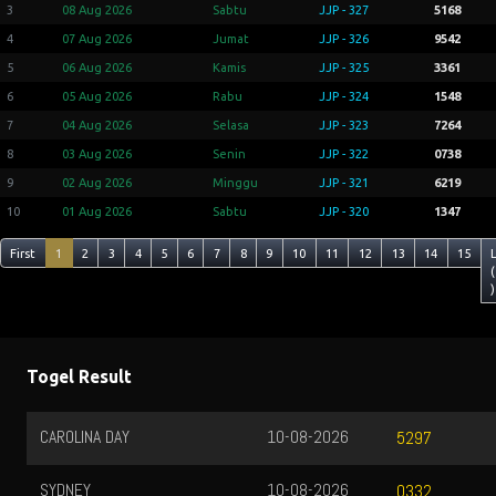
3
08 Aug 2026
Sabtu
JJP - 327
5168
4
07 Aug 2026
Jumat
JJP - 326
9542
5
06 Aug 2026
Kamis
JJP - 325
3361
6
05 Aug 2026
Rabu
JJP - 324
1548
7
04 Aug 2026
Selasa
JJP - 323
7264
8
03 Aug 2026
Senin
JJP - 322
0738
9
02 Aug 2026
Minggu
JJP - 321
6219
10
01 Aug 2026
Sabtu
JJP - 320
1347
First
1
2
3
4
5
6
7
8
9
10
11
12
13
14
15
(
)
Togel Result
CAROLINA DAY
10-08-2026
5297
SYDNEY
10-08-2026
0332