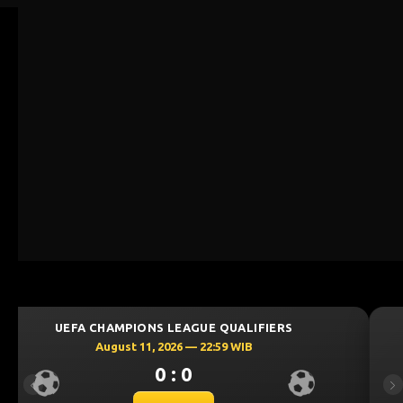
UEFA CHAMPIONS LEAGUE QUALIFIERS
August 11, 2026 — 22:00 WIB
0 : 0
Previous
Ne