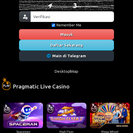
Remember Me
Masuk
Daftar Sekarang
Main di Telegram
Desktop
Wap
Pragmatic Live Casino
Spaceman
High Flyer
Mega Wheel