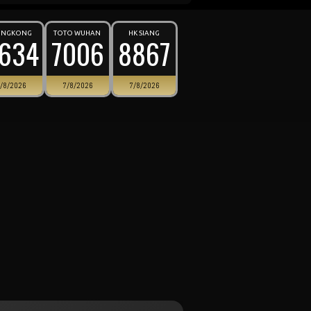
ONGKONG
TOTO WUHAN
HK SIANG
634
7006
8867
/8/2026
7/8/2026
7/8/2026