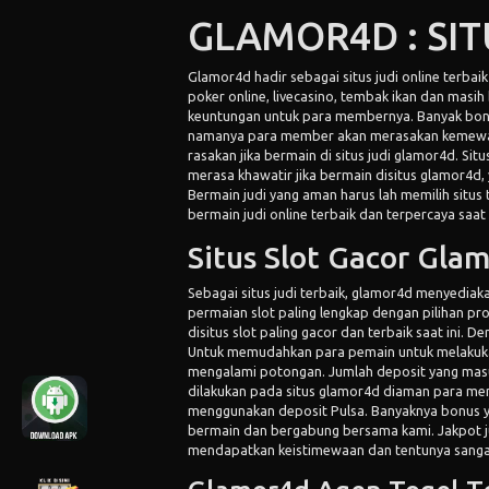
GLAMOR4D : SIT
Glamor4d
hadir sebagai situs judi online terba
poker online, livecasino, tembak ikan dan masi
keuntungan untuk para membernya. Banyak bonu
namanya para member akan merasakan kemewahan 
rasakan jika bermain di situs judi glamor4d. Si
merasa khawatir jika bermain disitus glamor4
Bermain judi yang aman harus lah memilih situ
bermain judi online terbaik dan terpercaya saat i
Situs Slot Gacor Gla
Sebagai situs judi terbaik, glamor4d menyedia
permaian slot paling lengkap dengan pilihan pro
disitus slot paling gacor dan terbaik saat ini
Untuk memudahkan para pemain untuk melakukan 
mengalami potongan. Jumlah deposit yang masu
dilakukan pada situs glamor4d diaman para me
menggunakan deposit Pulsa. Banyaknya bonus y
bermain dan bergabung bersama kami. Jakpot ju
mendapatkan keistimewaan dan tentunya sangat se