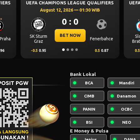
S LEAGUE QUALIFIERS
E-FOOTBALL F24 ELITE CLUB FR
 2026 — 22:59 WIB
August 7, 2026 — 11:45 WIB
0 : 0
4 : 0
ET NOW
BET NOW
Union Saint-
e-Liverpool
e-Fey
Gilloise
-0.75
1.00
1
0.44
-1
Bank Lokal
BCA
Mandiri
CIMB
Danamon
PANIN
OCBC
BSI
NEO
E Money & Pulsa
Jenius
DANA