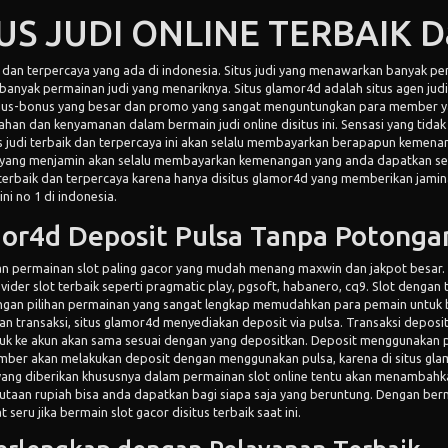
US JUDI ONLINE TERBAIK 
ik dan terpercaya yang ada di indonesia. Situs judi yang menawarkan banyak per
h banyak permainan judi yang menariknya. Situs glamor4d adalah situs agen j
s-bonus yang besar dan promo yang sangat menguntungkan para member yang 
dan kenyamanan dalam bermain judi online disitus ini. Sensasi yang tidak ak
tus judi terbaik dan terpercaya ini akan selalu membayarkan berapapun kemena
d, yang menjamin akan selalu membayarkan kemenangan yang anda dapatkan se
s terbaik dan terpercaya karena hanya disitus glamor4d yang memberikan ja
ni no 1 di indonesia.
mor4d Deposit Pulsa Tanpa Potonga
kan permainan slot paling gacor yang mudah menang maxwin dan jakpot besar.
vider slot terbaik seperti pragmatic play, pgsoft, habanero, cq9. Slot dengan 
. Dengan pilihan permainan yang sangat lengkap memudahkan para pemain untuk 
transaksi, situs glamor4d menyediakan deposit via pulsa. Transaksi deposit
k ke akun akan sama sesuai dengan yang depositkan. Deposit menggunakan pu
mber akan melakukan deposit dengan menggunakan pulsa, karena di situs gla
ang diberikan khususnya dalam permainan slot online tentu akan menambahka
taan rupiah bisa anda dapatkan bagi siapa saja yang beruntung. Dengan berm
ru jika bermain slot gacor disitus terbaik saat ini.