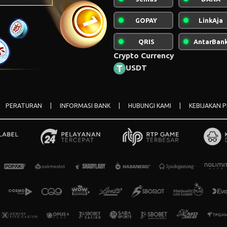
GOPAY
LinkAja
QRIS
AntarBan
Crypto Currency
USDT
PERATURAN
|
INFORMASI BANK
|
HUBUNGI KAMI
|
KEBIJAKAN P