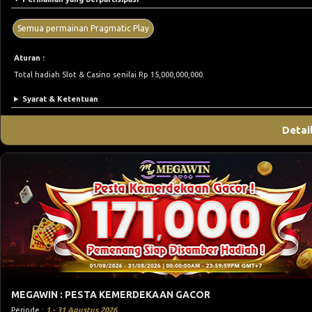
Semua permainan Pragmatic Play
Aturan :
Total hadiah Slot & Casino senilai Rp 15,000,000,000.
Syarat & Ketentuan
Detai
MEGAWIN : PESTA KEMERDEKAAN GACOR
Periode :
1 - 31 Agustus 2026