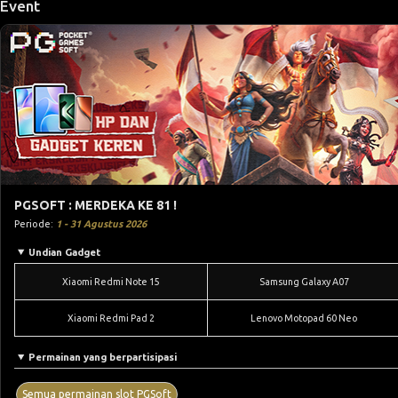
Event
PGSOFT : MERDEKA KE 81 !
Periode:
1 - 31 Agustus 2026
Undian Gadget
Xiaomi Redmi Note 15
Samsung Galaxy A07
Xiaomi Redmi Pad 2
Lenovo Motopad 60 Neo
Permainan yang berpartisipasi
Semua permainan slot PGSoft