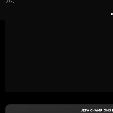
UEFA CHAMPIONS 