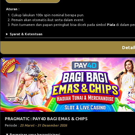
Aturan :
Cukup lakukan 100x spin nominal berapa pun.
Pemain akan otomatis ikut serta dalam event.
Poin turnamen dan papan peringkat bisa dicek pada simbol
Piala
di dalam pe
Syarat & Ketentuan
Detai
PRAGMATIC : PAY4D BAGI EMAS & CHIPS
Periode :
25 Maret - 31 Desember 2026
Permainan yang berpartisipasi