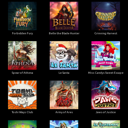
Forbidden Fury
Belle the Blade Hunter
Grinning Harvest
Spear of Athena
Le Santa
Miss Candys Sweet Escape
Toshi Ways Club
Army of Ares
Jaws of Justice