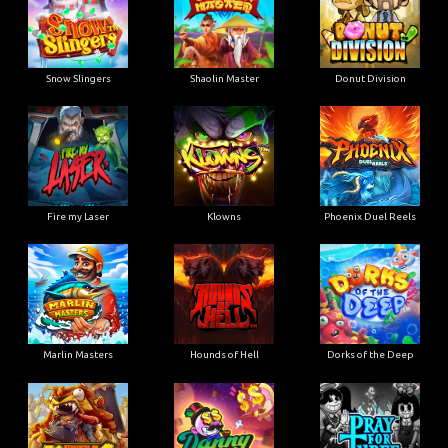
Snow Slingers
Shaolin Master
Donut Division
Fire my Laser
Klowns
Phoenix Duel Reels
Marlin Masters
Hounds of Hell
Dorks of the Deep