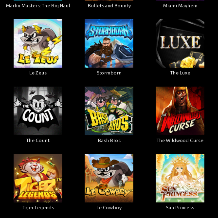
Marlin Masters: The Big Haul
Bullets and Bounty
Miami Mayhem
Le Zeus
Stormborn
The Luxe
The Count
Bash Bros
The Wildwood Curse
Tiger Legends
Le Cowboy
Sun Princess