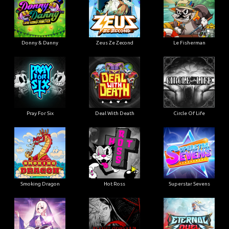
Donny & Danny
Zeus Ze Zecond
Le Fisherman
Pray For Six
Deal With Death
Circle Of Life
Smoking Dragon
Hot Ross
Superstar Sevens