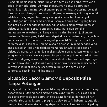
Glamor4d
hadir sebagai situs judi online terbaik dan terpercaya yang
ada di indonesia. Situs judi yang menawarkan banyak permainan
menarik dari slot online, togel online, poker online, livecasino, tembak
ikan dan masih banyak permainan judi yang menariknya. Situs glamor4d
adalah situs agen judi terpercaya yang akan memberikan banyak
keuntungan untuk para membernya. Banyak bonus-bonus yang besar
dan promo yang sangat menguntungkan para member yang bermian
disitus terbaik ini. Sesuai dengan namanya para member akan
merasakan kemewahan dan kenyamanan dalam bermain judi online
disitus ini. Sensasi yang tidak akan dapat ditemui disitus lain, hanya bisa
anda rasakan jika bermain di situs judi glamor4d. Situs judi terbaik dan
terpercaya ini akan selalu membayarkan berapapun kemenangan yang
anda dapatkan. jadi anda tidak perlu merasa khawatir jika bermain
disitus glamor4d, yang menjamin akan selalu membayarkan kemenangan
yang anda dapatkan secara penuh tanpa adanya potongan sedikit pun.
Bermain judi yang aman harus lah memilih situs terbaik dan terpercaya
karena hanya disitus glamor4d yang memberikan jaminan keamana dan
kenyamanan bagi anda dalam bermain judi online terbaik dan
terpercaya saat ini no 1 di indonesia.
Situs Slot Gacor Glamor4d Deposit Pulsa
Tanpa Potongan
Sebagai situs judi terbaik, glamor4d menyediakan permainan slot paling
gacor yang mudah menang maxwin dan jakpot besar. Situs slot gacor
glamor4d menyediakan permaian slot paling lengkap dengan pilihan
provider slot terbaik seperti pragmatic play, pgsoft, habanero, cq9. Slot
dengan tingkat winrate tertingi dapat anda mainkan disitus slot paling