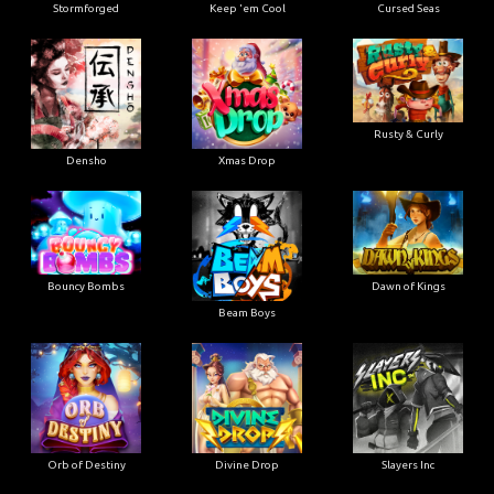
Stormforged
Keep 'em Cool
Cursed Seas
Rusty & Curly
Densho
Xmas Drop
Bouncy Bombs
Dawn of Kings
Beam Boys
Orb of Destiny
Divine Drop
Slayers Inc