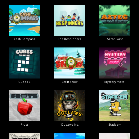
Cash Compass
The Respinners
Aztec Twist
Cubes 2
Let It Snow
Mystery Motel
Frutz
Outlaws Inc.
Stack'em