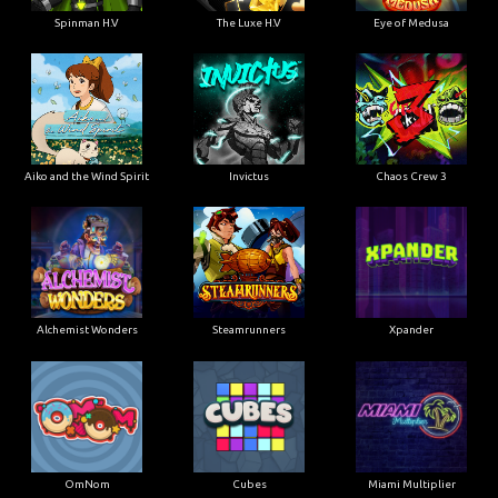
Spinman H.V
The Luxe H.V
Eye of Medusa
Aiko and the Wind Spirit
Invictus
Chaos Crew 3
Alchemist Wonders
Steamrunners
Xpander
OmNom
Cubes
Miami Multiplier