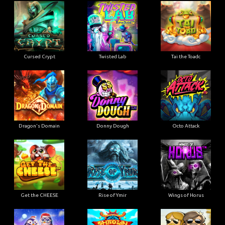
Cursed Crypt
Twisted Lab
Tai the Toadc
Dragon's Domain
Donny Dough
Octo Attack
Get the CHEESE
Rise of Ymir
Wings of Horus