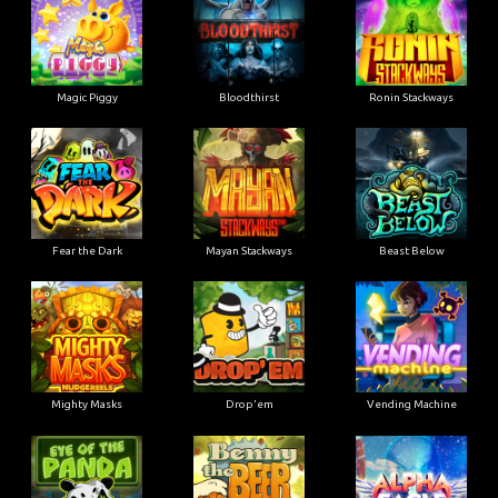
Magic Piggy
Bloodthirst
Ronin Stackways
Fear the Dark
Mayan Stackways
Beast Below
Mighty Masks
Drop'em
Vending Machine