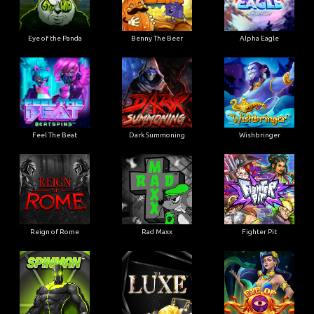
Eye of the Panda
Benny The Beer
Alpha Eagle
Feel The Beat
Dark Summoning
Wishbringer
Reign of Rome
Rad Maxx
Fighter Pit