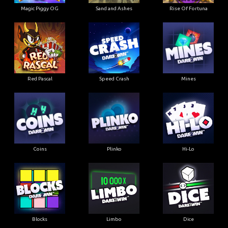
Magic Piggy OG
Sand and Ashes
Rise Of Fortuna
Red Pascal
Speed Crash
Mines
Coins
Plinko
Hi-Lo
Blocks
Limbo
Dice