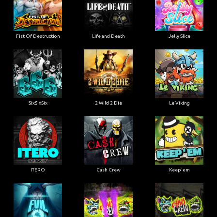
Fist Of Destruction
Life and Death
Jelly Slice
SixSixSix
2 Wild 2 Die
Le Viking
ITERO
Cash Crew
Keep'em