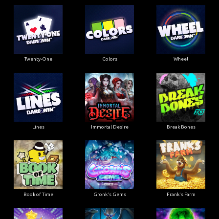
Twenty-One
Colors
Wheel
Lines
Immortal Desire
Break Bones
Book of Time
Gronk's Gems
Frank's Farm