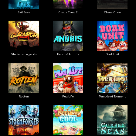
Evil Eyes
Chaos Crew 2
Chaos Crew
Gladiator Legends
Hand of Anubis
Dork Unit
Rotten
Pug Life
Temple of Torment