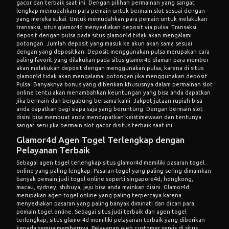
gacor dan terbaik saat ini. Dengan pilihan permainan yang sangat
lengkap memudahkan para pemain untuk bermain slot sesuai dengan
yang mereka sukai. Untuk memudahkan para pemain untuk melakukan
transaksi, situs glamor4d menyediakan deposit via pulsa. Transaksi
deposit dengan pulsa pada situs glamor4d tidak akan mengalami
potongan. Jumlah deposit yang masuk ke akun akan sama sesuai
dengan yang depositkan. Deposit menggunakan pulsa merupakan cara
paling favorit yang dilakukan pada situs glamor4d diaman para member
akan melakukan deposit dengan menggunakan pulsa, karena di situs
glamor4d tidak akan mengalamai potongan jika menggunakan deposit
Pulsa. Banyaknya bonus yang diberikan khususnya dalam permainan slot
online tentu akan menambahkan keuntungan yang bisa anda dapatkan
jika bermain dan bergabung bersama kami. Jakpot jutaan rupiah bisa
anda dapatkan bagi siapa saja yang beruntung. Dengan bermain slot
disini bisa membuat anda mendapatkan keistimewaan dan tentunya
sangat seru jika bermain slot gacor disitus terbaik saat ini.
Glamor4d Agen Togel Terlengkap dengan
Pelayanan Terbaik
Sebagai agen togel terlengkap situs glamor4d memiliki pasaran togel
online yang paling lengkap. Pasaran togel yang paling sering dimainkan
banyak pemain judi togel online seperti singapore4d, hongkong,
macau, sydney, shibuya, jeju bisa anda mainkan disini. Glamor4d
merupakan agen togel online yang paling terpercaya karena
menyediakan pasaran yang paling banyak diminati dan dicari para
pemain togel online. Sebagai situs judi terbaik dan agen togel
terlengkap, situs glamor4d memiliki pelayanan terbaik yang diberikan
kepada semua membernya. Pelayanan oleh customer servis di situs