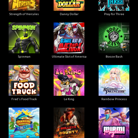
Strength of Hercules
Danny Dollar
Pray for Three
Ultimate Slot of America
Booze Bash
Spinman
Le King
Fred's Food Truck
Rainbow Princess