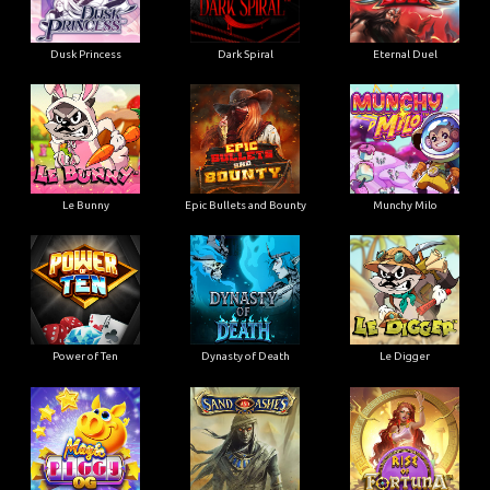
Dusk Princess
Dark Spiral
Eternal Duel
Le Bunny
Epic Bullets and Bounty
Munchy Milo
Power of Ten
Dynasty of Death
Le Digger