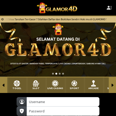
!! Silahkan Daftar dan Buktikan Sendiri Hoki mu di GLAMOR4D !
Selamat Datang di GL
TOGEL
SLOT
LIVE CASINO
SPORT
ARCADE
SABU