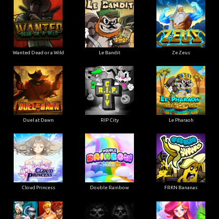
Wanted Dead or a Wild
Le Bandit
Ze Zeus
Duel at Dawn
RIP City
Le Pharaoh
Cloud Princess
Double Rainbow
FRKN Bananas