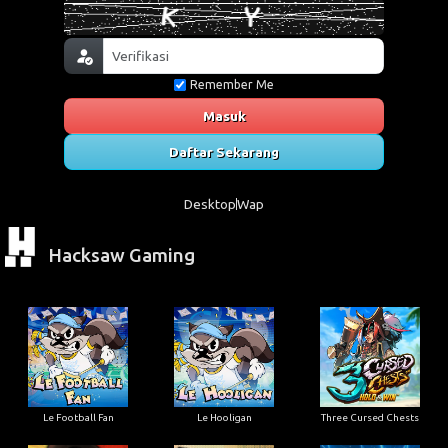
Remember Me
Masuk
Daftar Sekarang
Desktop
Wap
Hacksaw Gaming
Le Football Fan
Le Hooligan
Three Cursed Chests