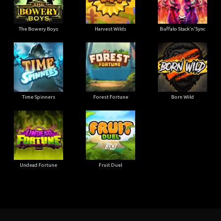
The Bowery Boys
Harvest Wilds
Buffalo Stack'n'Sync
Time Spinners
Forest Fortune
Born Wild
Undead Fortune
Fruit Duel