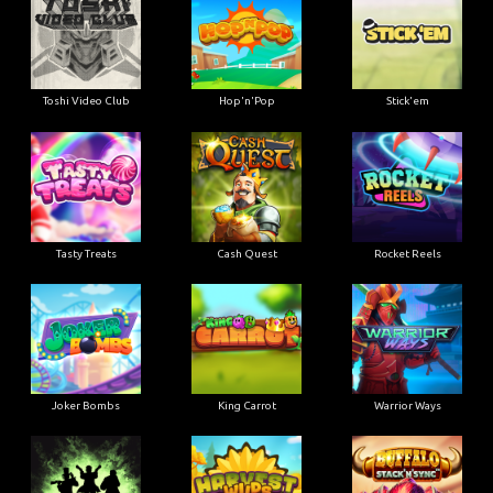
Toshi Video Club
Hop'n'Pop
Stick'em
Tasty Treats
Cash Quest
Rocket Reels
Joker Bombs
King Carrot
Warrior Ways