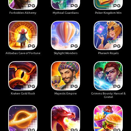
Forbidden Alchemy
Mythical Guardians
Poker Kingdom Win
Alibabas Cave of Fortune
Skylight Wonders
Pharaoh Royals
Kraken Gold Rush
Majestic Empire
Grimms Bounty: Hansel &
Gretel