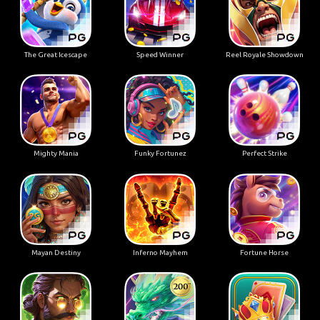
The Great Icescape
Speed Winner
Reel Royale Showdown
Mighty Mania
Funky Fortunez
Perfect Strike
Mayan Destiny
Inferno Mayhem
Fortune Horse