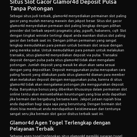
Situs Slot Gacor Glamor4d Deposit Pulsa
Tanpa Potongan
Sebagai situs judi terbaik, glamor4d menyediakan permainan slot paling
gacor yang mudah menang maxwin dan jakpot besar. Situs slot gacor
glamor4d menyediakan permaian slot paling lengkap dengan pilihan
provider slot terbaik seperti pragmatic play, pgsoft, habanero, cq9. Slot
dengan tingkat winrate tertingi dapat anda mainkan disitus slot paling
gacor dan terbaik saat ini. Dengan pilihan permainan yang sangat
lengkap memudahkan para pemain untuk bermain slot sesuai dengan
yang mereka sukai. Untuk memudahkan para pemain untuk melakukan
transaksi, situs glamor4d menyediakan deposit via pulsa. Transaksi
deposit dengan pulsa pada situs glamor4d tidak akan mengalami
potongan. Jumlah deposit yang masuk ke akun akan sama sesuai
dengan yang depositkan. Deposit menggunakan pulsa merupakan cara
paling favorit yang dilakukan pada situs glamor4d diaman para member
akan melakukan deposit dengan menggunakan pulsa, karena di situs
glamor4d tidak akan mengalamai potongan jika menggunakan deposit
Pulsa. Banyaknya bonus yang diberikan khususnya dalam permainan slot
online tentu akan menambahkan keuntungan yang bisa anda dapatkan
jika bermain dan bergabung bersama kami. Jakpot jutaan rupiah bisa
anda dapatkan bagi siapa saja yang beruntung. Dengan bermain slot
disini bisa membuat anda mendapatkan keistimewaan dan tentunya
sangat seru jika bermain slot gacor disitus terbaik saat ini.
Glamor4d Agen Togel Terlengkap dengan
Pelayanan Terbaik
Sebagai agen togel terlengkap situs glamor4d memiliki pasaran togel