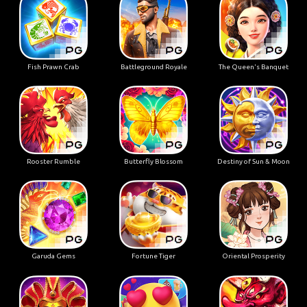
Fish Prawn Crab
Battleground Royale
The Queen's Banquet
Rooster Rumble
Butterfly Blossom
Destiny of Sun & Moon
Garuda Gems
Fortune Tiger
Oriental Prosperity