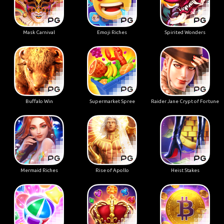
Mask Carnival
Emoji Riches
Spirited Wonders
Buffalo Win
Supermarket Spree
Raider Jane Crypt of Fortune
Mermaid Riches
Rise of Apollo
Heist Stakes