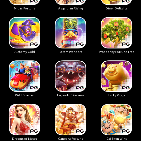
Midas Fortune
Asgardian Rising
Diner Delights
Alchemy Gold
Totem Wonders
Prosperity Fortune Tree
Wild Coaster
Legend of Perseus
Lucky Piggy
Dreams of Macau
Ganesha Fortune
Cai Shen Wins