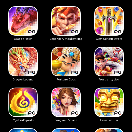
Dragon Hatch
Legendary Monkey King
Gem Saviour Sword
Dragon Legend
Fortune Gods
Prosperity Lion
Mystical Spirits
Songkran Splash
Hawaiian Tiki