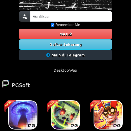
Remember Me
Masuk
Daftar Sekarang
Main di Telegram
Desktop
Wap
PGSoft