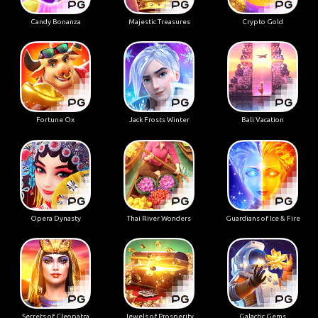
Candy Bonanza
Majestic Treasures
Crypto Gold
Fortune Ox
Jack Frosts Winter
Bali Vacation
Opera Dynasty
Thai River Wonders
Guardians of Ice & Fire
Secrets of Cleopatra
Jewels of Prosperity
Galactic Gems