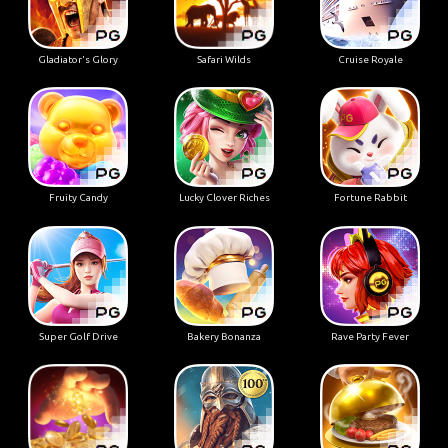
Gladiator's Glory
Safari Wilds
Cruise Royale
Fruity Candy
Lucky Clover Riches
Fortune Rabbit
Super Golf Drive
Bakery Bonanza
Rave Party Fever