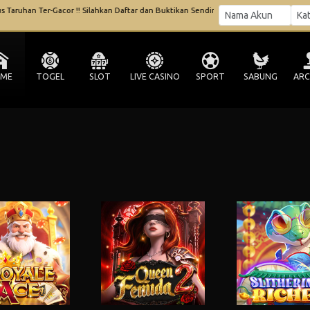
n Ter-Gacor !! Silahkan Daftar dan Buktikan Sendiri Hoki mu di GLAMOR4D !
ME
TOGEL
SLOT
LIVE CASINO
SPORT
SABUNG
ARC