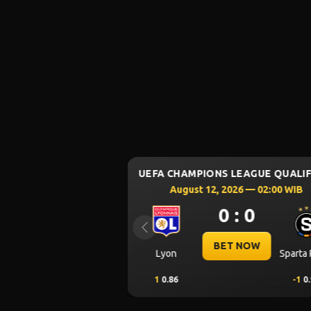
Aztec Legacy
Ca
UEFA CHAMPIONS LEAGUE QUALIF
August 11, 2026 — 22:59 WIB
0 : 0
Previous
BET NOW
Union 
Bodo Glimt
Gill
0.75
0.82
-0.75
Wonders of Grand
Won