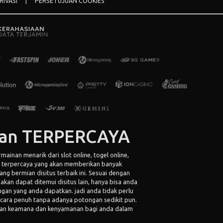
RIVASI
|
PERSETUJUAN COOKIES
 Hades
Kingdom of Luck
y
Dragon Wish
Dan TERPERCAYA
mainan menarik dari slot online, togel online,
udi terpercaya yang akan memberikan banyak
bermian disitus terbaik ini. Sesuai dengan
an dapat ditemui disitus lain, hanya bisa anda
ngan yang anda dapatkan. jadi anda tidak perlu
cara penuh tanpa adanya potongan sedikit pun.
minan keamana dan kenyamanan bagi anda dalam