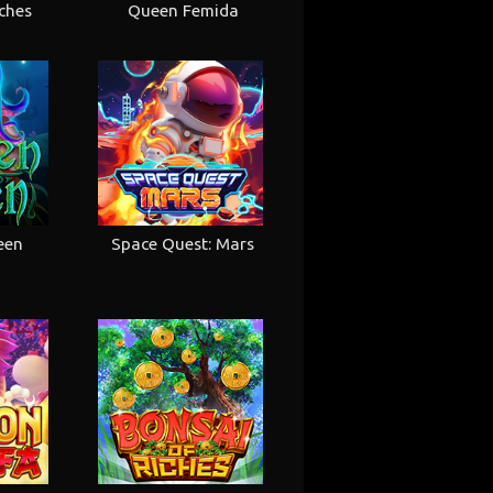
iches
Queen Femida
een
Space Quest: Mars