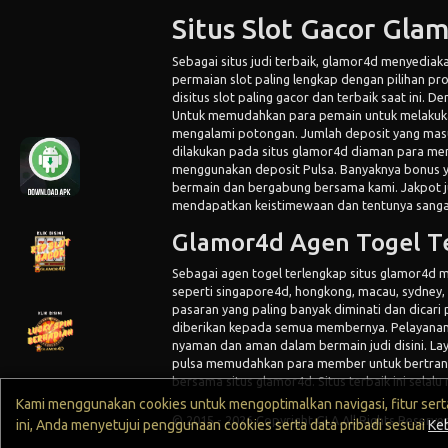
Panda Realm
Ma
Situs Slot Gacor Gla
J
Sebagai situs judi terbaik, glamor4d menyedia
permaian slot paling lengkap dengan pilihan pro
disitus slot paling gacor dan terbaik saat ini
Untuk memudahkan para pemain untuk melakukan 
mengalami potongan. Jumlah deposit yang masu
dilakukan pada situs glamor4d diaman para me
menggunakan deposit Pulsa. Banyaknya bonus y
bermain dan bergabung bersama kami. Jakpot ju
mendapatkan keistimewaan dan tentunya sangat se
Glamor4d Agen Togel T
Sanctum of
Into 
Savannah
Sebagai agen togel terlengkap situs glamor4d me
seperti singapore4d, hongkong, macau, sydney, 
pasaran yang paling banyak diminati dan dicari 
diberikan kepada semua membernya. Pelayanan 
nyaman dan aman dalam bermain judi disini. Lay
pulsa memudahkan para member untuk bertransa
bersama situs glamor4d. Situs terbaik ini sela
Kami menggunakan cookies untuk mengoptimalkan navigasi, fitur serta
© 2015 - 2026 Copyright GLA.
All Rights Reserve
ini, Anda menyetujui penggunaan cookies serta data pribadi sesuai
Keb