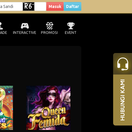
Selamat Datang di GLAMOR4D Situs Taruhan Ter-Gacor !! Silahkan Daftar dan
Masuk
Daftar
ADE
INTERACTIVE
PROMOSI
EVENT