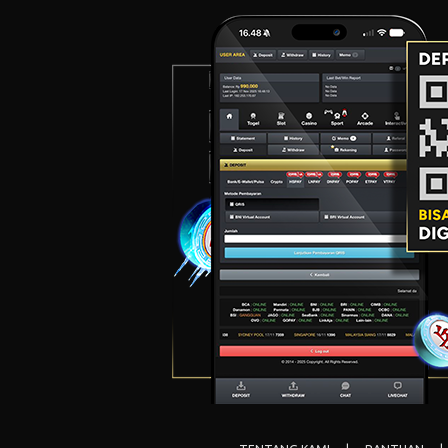
Canyon
BCA
Mandiri
CIMB
Danamon
PANIN
OCBC
BSI
NEO
Winter Winnings
Great