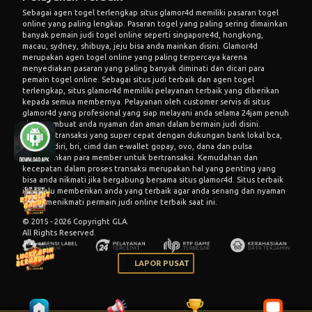
Sebagai agen togel terlengkap situs glamor4d memiliki pasaran togel
online yang paling lengkap. Pasaran togel yang paling sering dimainkan
banyak pemain judi togel online seperti singapore4d, hongkong,
macau, sydney, shibuya, jeju bisa anda mainkan disini. Glamor4d
merupakan agen togel online yang paling terpercaya karena
menyediakan pasaran yang paling banyak diminati dan dicari para
pemain togel online. Sebagai situs judi terbaik dan agen togel
terlengkap, situs glamor4d memiliki pelayanan terbaik yang diberikan
kepada semua membernya. Pelayanan oleh customer servis di situs
glamor4d yang profesional yang siap melayani anda selama 24jam penuh
akan membuat anda nyaman dan aman dalam bermain judi disini.
Layanan transaksi yang super cepat dengan dukungan bank lokal bca,
bni, mandiri, bri, cimd dan e-wallet gopay, ovo, dana dan pulsa
memudahkan para member untuk bertransaksi. Kemudahan dan
kecepatan dalam proses transaksi merupakan hal yang penting yang
bisa anda nikmati jika bergabung bersama situs glamor4d. Situs terbaik
ini selalu memberikan anda yang terbaik agar anda senang dan nyaman
dalam menikmati permain judi online terbaik saat ini.
© 2015 - 2026 Copyright GLA.
All Rights Reserved.
LAPOR PUSAT