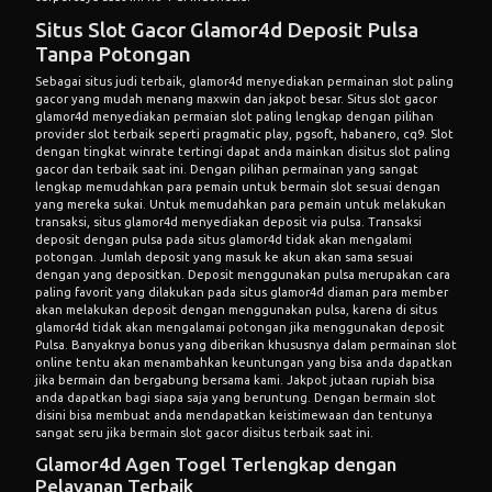
Situs Slot Gacor Glamor4d Deposit Pulsa
Tanpa Potongan
Sebagai situs judi terbaik, glamor4d menyediakan permainan slot paling
gacor yang mudah menang maxwin dan jakpot besar. Situs slot gacor
glamor4d menyediakan permaian slot paling lengkap dengan pilihan
provider slot terbaik seperti pragmatic play, pgsoft, habanero, cq9. Slot
dengan tingkat winrate tertingi dapat anda mainkan disitus slot paling
gacor dan terbaik saat ini. Dengan pilihan permainan yang sangat
lengkap memudahkan para pemain untuk bermain slot sesuai dengan
yang mereka sukai. Untuk memudahkan para pemain untuk melakukan
transaksi, situs glamor4d menyediakan deposit via pulsa. Transaksi
deposit dengan pulsa pada situs glamor4d tidak akan mengalami
potongan. Jumlah deposit yang masuk ke akun akan sama sesuai
dengan yang depositkan. Deposit menggunakan pulsa merupakan cara
paling favorit yang dilakukan pada situs glamor4d diaman para member
akan melakukan deposit dengan menggunakan pulsa, karena di situs
glamor4d tidak akan mengalamai potongan jika menggunakan deposit
Pulsa. Banyaknya bonus yang diberikan khususnya dalam permainan slot
online tentu akan menambahkan keuntungan yang bisa anda dapatkan
jika bermain dan bergabung bersama kami. Jakpot jutaan rupiah bisa
anda dapatkan bagi siapa saja yang beruntung. Dengan bermain slot
disini bisa membuat anda mendapatkan keistimewaan dan tentunya
sangat seru jika bermain slot gacor disitus terbaik saat ini.
Glamor4d Agen Togel Terlengkap dengan
Pelayanan Terbaik