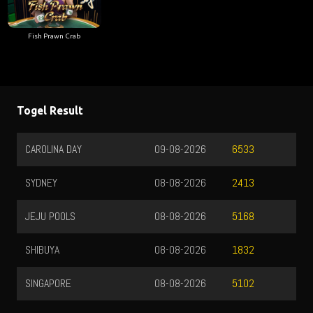
Fish Prawn Crab
Togel Result
CAROLINA DAY
09-08-2026
HO
6533
SYDNEY
08-08-2026
SY
2413
JEJU POOLS
08-08-2026
5168
SHIBUYA
08-08-2026
1832
SINGAPORE
08-08-2026
5102