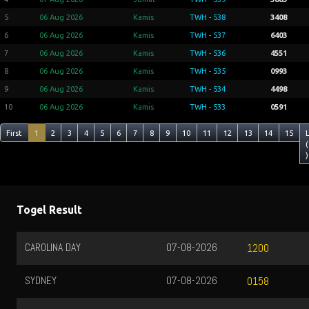
5
06 Aug 2026
Kamis
TWH - 538
3408
6
06 Aug 2026
Kamis
TWH - 537
6403
7
06 Aug 2026
Kamis
TWH - 536
4551
8
06 Aug 2026
Kamis
TWH - 535
0993
9
06 Aug 2026
Kamis
TWH - 534
4498
10
06 Aug 2026
Kamis
TWH - 533
0591
First
1
2
3
4
5
6
7
8
9
10
11
12
13
14
15
(
)
Togel Result
CAROLINA DAY
07-08-2026
1200
SYDNEY
07-08-2026
0158