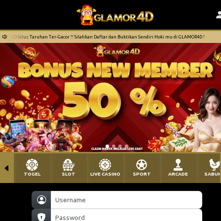
D Situs Taruhan Ter-Gacor !! Silahkan Daftar dan Buktikan Sendiri Hoki mu di GLAMOR4D !
TOGEL
SLOT
LIVE CASINO
SPORT
ARCADE
SABU