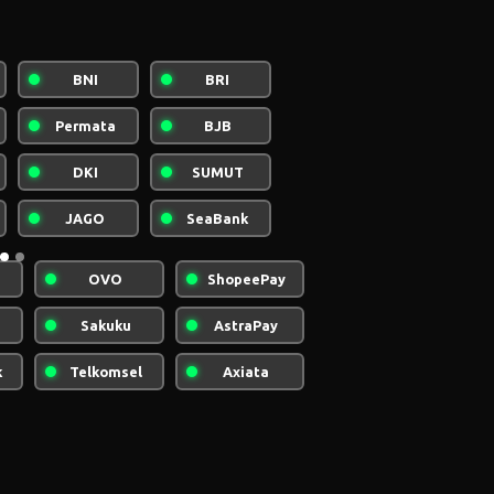
NOBU
Maybank
Mestika
Mega
UOB
BluBCA
d Miner
Golden Legend
OVO
ShopeePay
Sakuku
AstraPay
k
Telkomsel
Axiata
Kung Fu Leopard