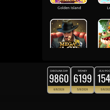
Golden Island
L
Mega Ace
P
CAROLINA DAY
SYDNEY
JEJU PO
9860
6199
15
6/8/2026
5/8/2026
5/8/20