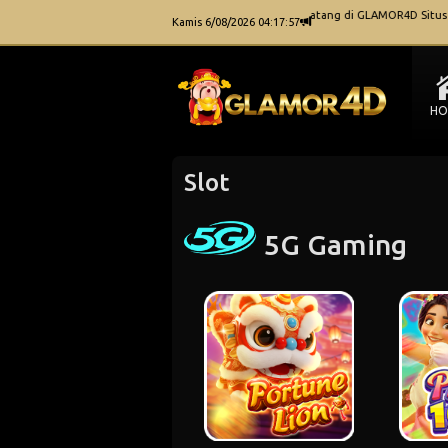
Selamat Datang di GLAMOR4D Situs Taruhan
Kamis 6/08/2026 04:17:58
HO
Slot
5G Gaming