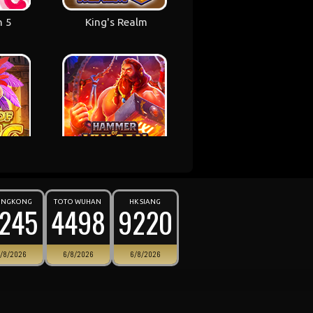
h 5
King's Realm
ztec
Hammer of Vulcan
ONGKONG
TOTO WUHAN
HK SIANG
245
4498
9220
/8/2026
6/8/2026
6/8/2026