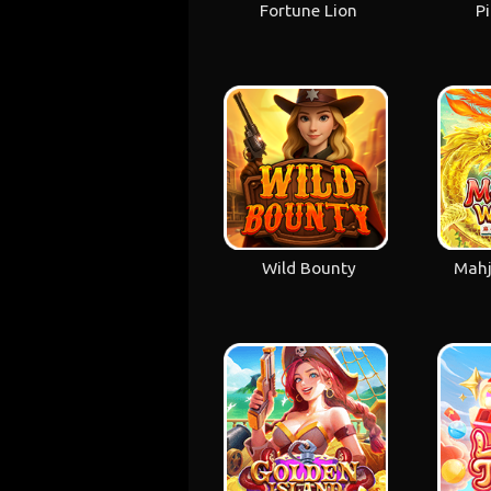
Fortune Lion
P
Wild Bounty
Mahj