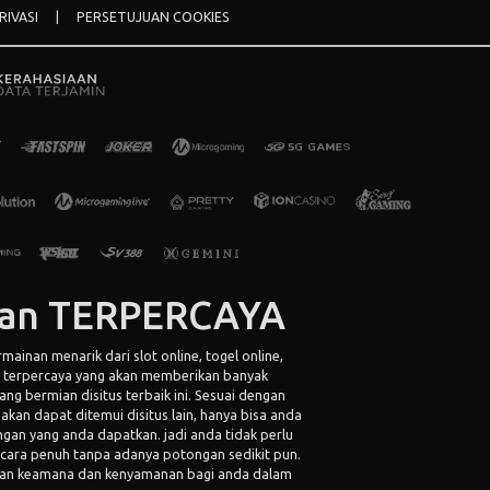
RIVASI
|
PERSETUJUAN COOKIES
Dan TERPERCAYA
mainan menarik dari slot online, togel online,
udi terpercaya yang akan memberikan banyak
bermian disitus terbaik ini. Sesuai dengan
an dapat ditemui disitus lain, hanya bisa anda
ngan yang anda dapatkan. jadi anda tidak perlu
cara penuh tanpa adanya potongan sedikit pun.
minan keamana dan kenyamanan bagi anda dalam