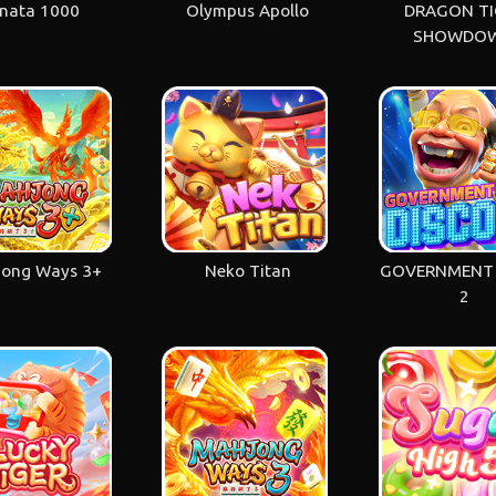
inata 1000
Olympus Apollo
DRAGON TI
SHOWDO
ong Ways 3+
Neko Titan
GOVERNMENT 
2