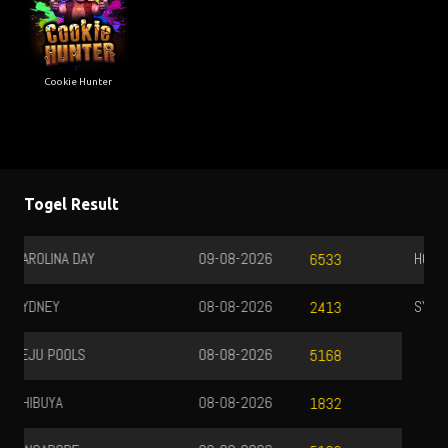
Cookie Hunter
Togel Result
HONGKONG LOTTO
08-08-2026
5917
SYDNEY LOTTO
08-08-2026
1377