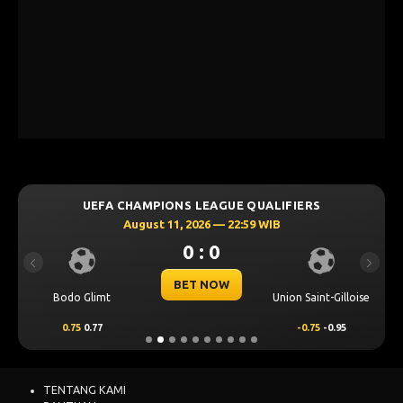
UEFA CHAMPIONS LEAGUE QUALIFIERS
August 11, 2026 — 22:59 WIB
0 : 0
Previous
Next
BET NOW
Bodo Glimt
Union Saint-Gilloise
0.75
0.77
-0.75
-0.95
TENTANG KAMI