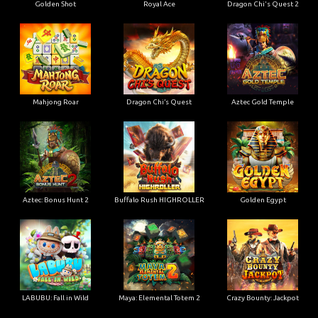
Golden Shot
Royal Ace
Dragon Chi's Quest 2
Mahjong Roar
Dragon Chi’s Quest
Aztec Gold Temple
Aztec: Bonus Hunt 2
Buffalo Rush HIGHROLLER
Golden Egypt
LABUBU: Fall in Wild
Maya: Elemental Totem 2
Crazy Bounty: Jackpot