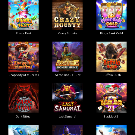
Pinata Fest
Crazy Bounty
Piggy Bank Gold
Rhapsody of Muertos
Aztec: Bonus Hunt
Buffalo Rush
Dark Ritual
Last Samurai
BlackJack21