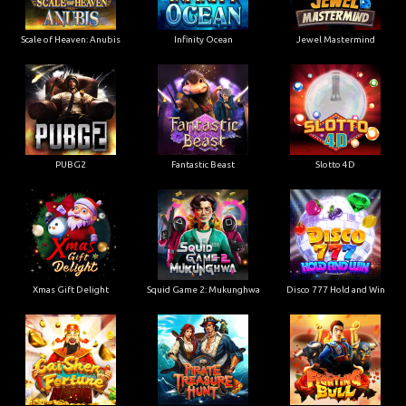
Scale of Heaven: Anubis
Infinity Ocean
Jewel Mastermind
PUBG2
Fantastic Beast
Slotto 4D
Xmas Gift Delight
Squid Game 2: Mukunghwa
Disco 777 Hold and Win