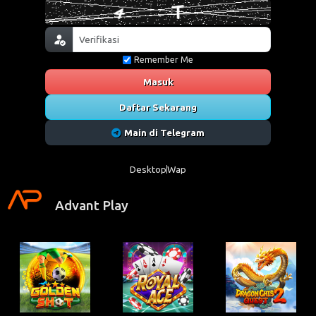
Remember Me
Masuk
Daftar Sekarang
Main di Telegram
Desktop
Wap
Advant Play