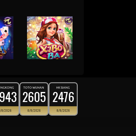
E
Xi Bo Ba
ONGKONG
TOTO WUHAN
HK SIANG
943
2605
2476
/8/2026
8/8/2026
8/8/2026
 Cai
Lucky - 88 Flower