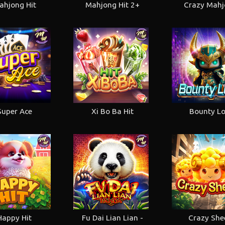
ahjong Hit
Mahjong Hit 2+
Crazy Mahj
Super Ace
Xi Bo Ba Hit
Bounty Lo
Happy Hit
Fu Dai Lian Lian -
Crazy She