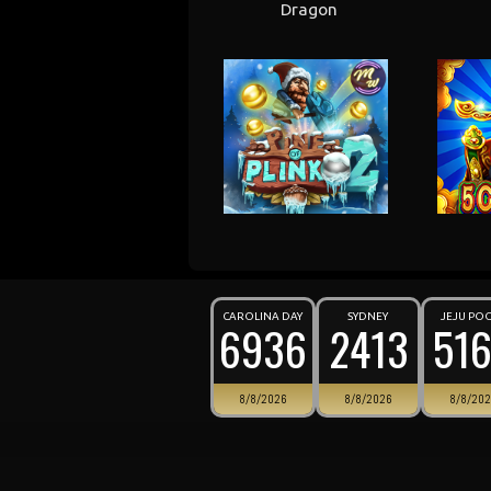
Dragon
Pine of Plinko 2
CAROLINA DAY
SYDNEY
JEJU PO
6936
2413
51
8/8/2026
8/8/2026
8/8/20
Water Margin
Out