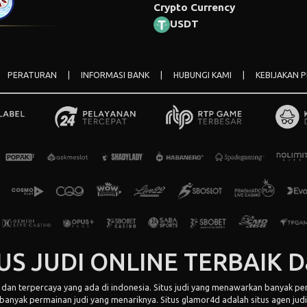
Crypto Currency
USDT
PERATURAN
|
INFORMASI BANK
|
HUBUNGI KAMI
|
KEBIJAKAN P
s of Fortune
Dragon Riches
Emperor Tre
US JUDI ONLINE TERBAIK 
King-777
VIP Club
Gold Rus
ik dan terpercaya yang ada di indonesia. Situs judi yang menawarkan banyak per
h banyak permainan judi yang menariknya. Situs glamor4d adalah situs agen j