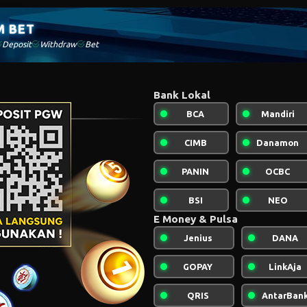
M BET
Deposit
Withdraw
Bet
Bank Lokal
BNI
BRI
DBS
NOBU
h - 88 Riches
Wealth - 88 Treasures
Wealth - 88 D
Permata
BJB
Sinarmas
Mega
DKI
SUMUT
JAGO
SeaBank
E Money & Pulsa
Jenius
DANA
GOPAY
LinkAja
une - Infinite
Fortune - Dazzling
Fortune - G
Treasure
Diamond
Drum
QRIS
AntarBan