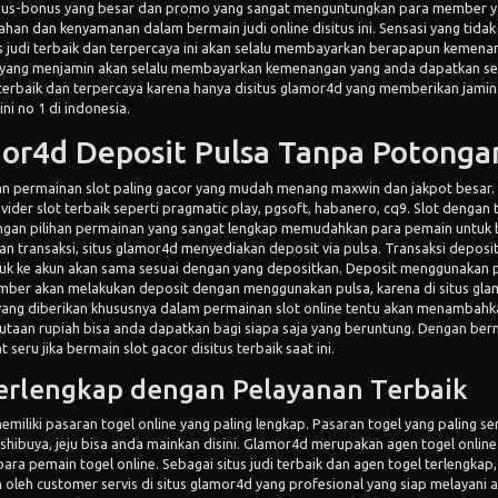
s-bonus yang besar dan promo yang sangat menguntungkan para member yang 
dan kenyamanan dalam bermain judi online disitus ini. Sensasi yang tidak ak
tus judi terbaik dan terpercaya ini akan selalu membayarkan berapapun kemena
d, yang menjamin akan selalu membayarkan kemenangan yang anda dapatkan se
s terbaik dan terpercaya karena hanya disitus glamor4d yang memberikan ja
ni no 1 di indonesia.
mor4d Deposit Pulsa Tanpa Potonga
kan permainan slot paling gacor yang mudah menang maxwin dan jakpot besar.
vider slot terbaik seperti pragmatic play, pgsoft, habanero, cq9. Slot dengan 
. Dengan pilihan permainan yang sangat lengkap memudahkan para pemain untuk 
transaksi, situs glamor4d menyediakan deposit via pulsa. Transaksi deposit
k ke akun akan sama sesuai dengan yang depositkan. Deposit menggunakan pu
mber akan melakukan deposit dengan menggunakan pulsa, karena di situs gla
ang diberikan khususnya dalam permainan slot online tentu akan menambahka
taan rupiah bisa anda dapatkan bagi siapa saja yang beruntung. Dengan berm
ru jika bermain slot gacor disitus terbaik saat ini.
erlengkap dengan Pelayanan Terbaik
miliki pasaran togel online yang paling lengkap. Pasaran togel yang paling se
shibuya, jeju bisa anda mainkan disini. Glamor4d merupakan agen togel onlin
para pemain togel online. Sebagai situs judi terbaik dan agen togel terlengkap
oleh customer servis di situs glamor4d yang profesional yang siap melayan